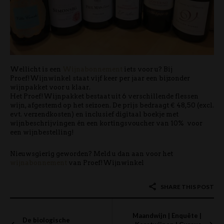
Wellicht is een
Wijnabonnement
iets voor u? Bij
Proef!Wijnwinkel staat vijf keer per jaar een bijzonder
wijnpakket voor u klaar.
Het Proef!Wijnpakket bestaat uit 6 verschillende flessen
wijn, afgestemd op het seizoen. De prijs bedraagt € 48,50 (excl.
evt. verzendkosten) en inclusief digitaal boekje met
wijnbeschrijvingen én een kortingsvoucher van 10% voor
een wijnbestelling!
Nieuwsgierig geworden? Meld u dan aan voor het
wijnabonnement
van Proef!Wijnwinkel
SHARE THIS POST
Maandwijn | Enquête |
De biologische