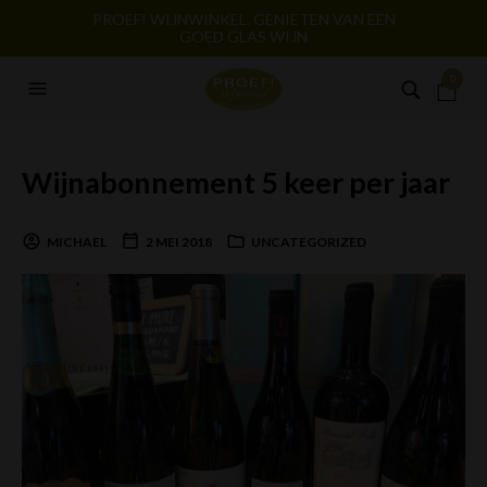
PROEF! WIJNWINKEL. GENIETEN VAN EEN
GOED GLAS WIJN
0
Wijnabonnement 5 keer per jaar
MICHAEL
2 MEI 2018
UNCATEGORIZED