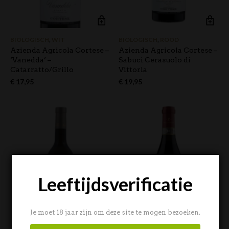
BIOLOGISCH
,
WIT
BIOLOGISCH
,
ROOD
Azienda Agricola Cortese –
Azienda Agricola Cortese –
‘Vanedda’ –
Sabuci Cerasuolo di
Catarratto/Grillo
Vittoria
€
17,95
€
19,95
Leeftijdsverificatie
Je moet 18 jaar zijn om deze site te mogen bezoeken.