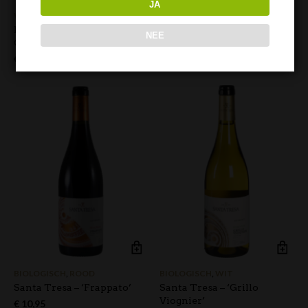
JA
WIT
BIOLOGISCH
,
ROOD
Feudo Arancio –
Santa Tresa – ‘Cerasuolo di
NEE
Chardonnay
Vittoria’
€
7,95
€
13,95
BIOLOGISCH
,
ROOD
BIOLOGISCH
,
WIT
Santa Tresa – ‘Frappato’
Santa Tresa – ‘Grillo
Viognier’
€
10,95