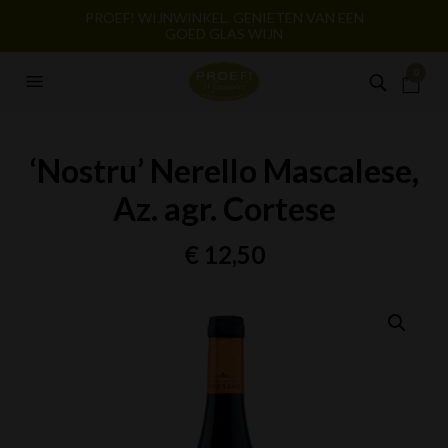
PROEF! WIJNWINKEL. GENIETEN VAN EEN
GOED GLAS WIJN
0
‘Nostru’ Nerello Mascalese,
Az. agr. Cortese
€
12,50