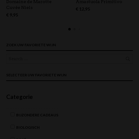
Domaine de Marotte
Amastuola Primitivo
Cuvée Niels
€
12,95
€
9,95
ZOEK UW FAVORIETE WIJN
SELECTEER UW FAVORIETE WIJN
Categorie
BIJZONDERE CADEAUS
BIOLOGISCH