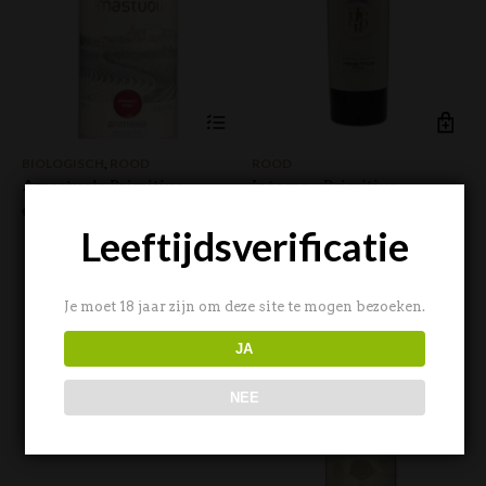
BIOLOGISCH
,
ROOD
ROOD
Amastuola Primitivo
Integro – Primitivo
€
12,95
€
9,95
Leeftijdsverificatie
Je moet 18 jaar zijn om deze site te mogen bezoeken.
JA
NEE