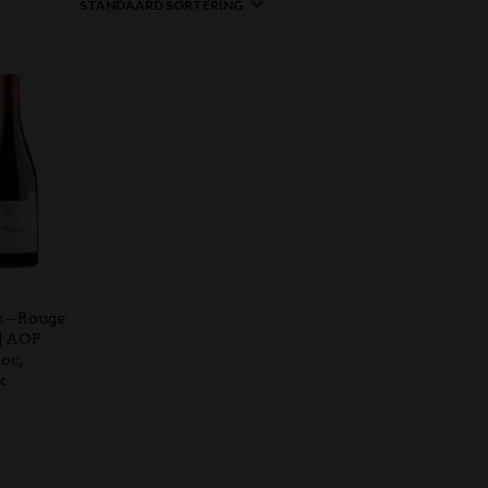
 – Rouge
 | AOP
oc,
k