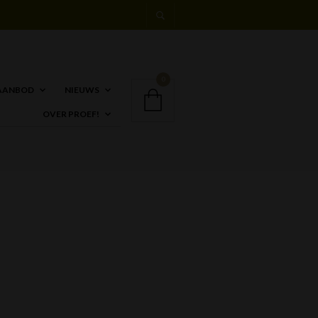
0
AANBOD
NIEUWS
OVER PROEF!