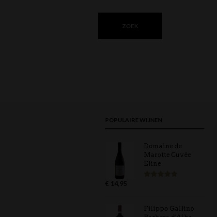
POPULAIRE WIJNEN
Domaine de
Marotte Cuvée
Eline
€
14,95
Gewaardeerd
5.00
uit 5
Filippo Gallino