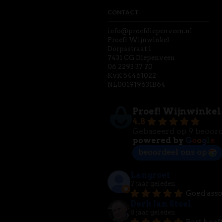
CONTACT
info@proefdiepenveen.nl
Proef! Wijnwinkel
Dorpsstraat 1
7431 CG Diepenveen
06 2293 37 70
KvK 54461022
NL001919631B64
Proef! Wijnwinkel
4.8
Gebaseerd op 9 beoor
powered by
G
o
o
g
l
e
beoordeel ons op
Langroet
7 jaar geleden
Goed asso
Derk Jan Stoel
8 jaar geleden