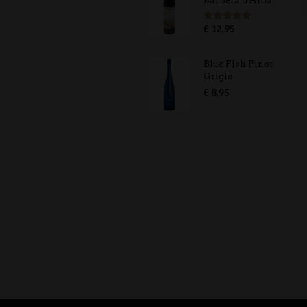
Barbera d'Alba
€
12,95
Gewaardeerd
5.00
uit 5
Blue Fish Pinot
Grigio
€
8,95