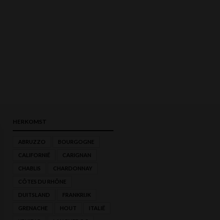
HERKOMST
ABRUZZO
BOURGOGNE
CALIFORNIË
CARIGNAN
MIN.
MAX.
CHABLIS
CHARDONNAY
PRIJS
PRIJS
CÔTES DU RHÔNE
DUITSLAND
FRANKRIJK
GRENACHE
HOUT
ITALIË