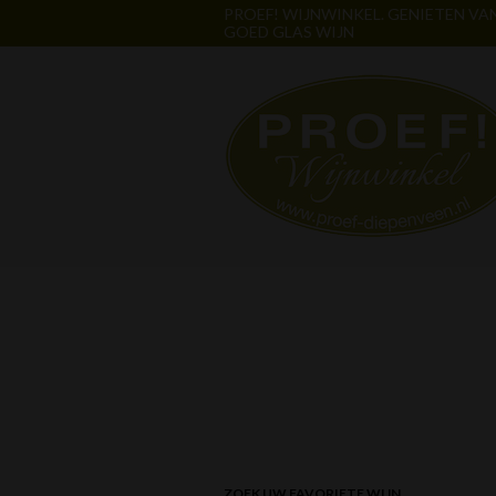
PROEF! WIJNWINKEL. GENIETEN VA
GOED GLAS WIJN
ZOEK UW FAVORIETE WIJN