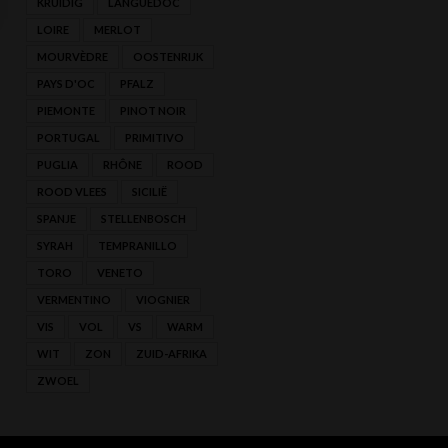
KRUIDIG
LANGUEDOC
LOIRE
MERLOT
MOURVÈDRE
OOSTENRIJK
PAYS D'OC
PFALZ
PIEMONTE
PINOT NOIR
PORTUGAL
PRIMITIVO
PUGLIA
RHÔNE
ROOD
ROOD VLEES
SICILIË
SPANJE
STELLENBOSCH
SYRAH
TEMPRANILLO
TORO
VENETO
VERMENTINO
VIOGNIER
VIS
VOL
VS
WARM
WIT
ZON
ZUID-AFRIKA
ZWOEL