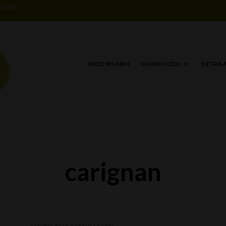
N EEN
ONZE WIJNEN
WIJNHUIZEN
EXTRA 
carignan
TOONT ALLE 3 RESULTATEN