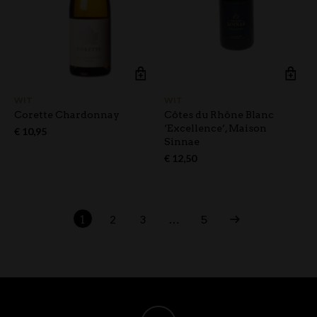
WIT
WIT
Corette Chardonnay
Côtes du Rhône Blanc
‘Excellence’, Maison
€
10,95
Sinnae
€
12,50
1
2
3
…
5