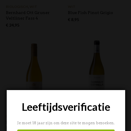
BIOLOGISCH
,
WIT
WIT
Bernhard Ott Gruner
Blue Fish Pinot Grigio
Veltliner Fass 4
€
8,95
€
24,95
Leeftijdsverificatie
BIJZONDERE CADEAUS
,
WIT
WIT
Bodegas Salentein – Barrel
Bodegas Serra da Estrela
Je moet 18 jaar zijn om deze site te mogen bezoeken.
Fermented Chardonnay
Albariño Rías Baixas