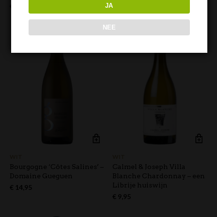
€
15,95
€
14,95
JA
NEE
WIT
WIT
Bourgogne ‘Côtes Salines’ –
Calmel & Joseph Villa
Domaine Gueguen
Blanche Chardonnay – een
Librije huiswijn
€
14,95
€
9,95