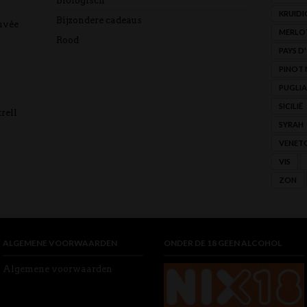
Biologisch
KRUIDI
Bijzondere cadeaus
uvée
MERLO
Rood
PAYS D
PINOT 
PUGLIA
SICILIË
rell
SYRAH
VENET
VIS
ZON
ALGEMENE VOORWAARDEN
ONDER DE 18 GEEN ALCOHOL
Algemene voorwaarden