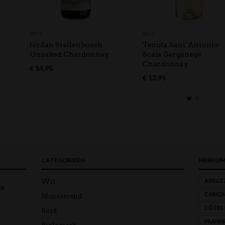
WIT
WIT
Jordan Stellenbosch
Tenuta Sant’Antonio
Unoaked Chardonnay
Scaia Garganega
Chardonnay
€
14,95
€
13,95
CATEGORIEËN
HERKOM
ABRUZ
Wit
ra
CARIG
Mousserend
CÔTES
Rosé
FRANKR