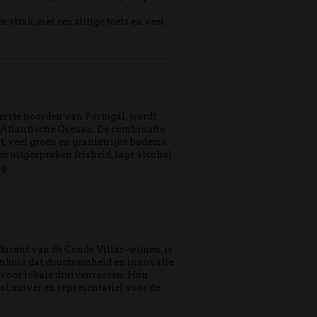
 strak, met een ziltige toets en veel
iterste noorden van Portugal, wordt
 Atlantische Oceaan. De combinatie
t, veel groen en granietrijke bodems
n uitgesproken frisheid, lage alcohol
g.
oducent van de Conde Villar-wijnen, is
jnhuis dat duurzaamheid en innovatie
 voor lokale druivenrassen. Hun
ol, zuiver en representatief voor de