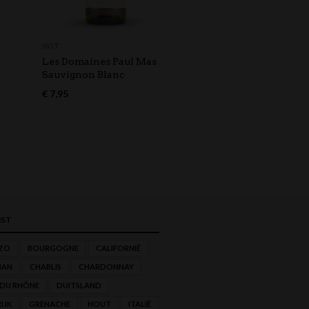
WIT
BIOLOGISCH
,
WIT
Les Domaines Paul Mas
Domaine de Marotte L
Sauvignon Blanc
Viognier
€
7,95
€
14,95
ST
ZO
BOURGOGNE
CALIFORNIË
NAN
CHABLIS
CHARDONNAY
 DU RHÔNE
DUITSLAND
IJK
GRENACHE
HOUT
ITALIË