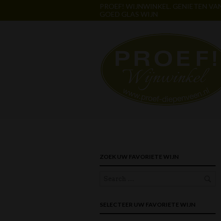
PROEF! WIJNWINKEL. GENIETEN VA
GOED GLAS WIJN
ZOEK UW FAVORIETE WIJN
SELECTEER UW FAVORIETE WIJN