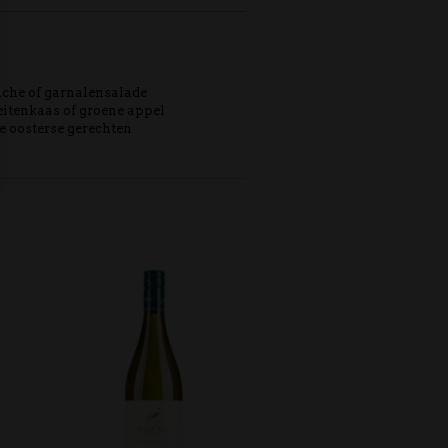
viche of garnalensalade
geitenkaas of groene appel
te oosterse gerechten