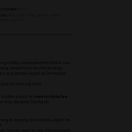
ATEGORIE:
WIT
AGS:
FRIS
,
PORTUGAL
,
SUSHI
,
VINHO
ERDE
,
VIS
,
WIT
 zorgvuldig samengestelde blend van:
mig, aromatisch en citrusachtig
fris, met groene appel en levendige
d, zacht, met rijp fruit
g vinden plaats in
roestvrijstalen
en wijn die puur, fruitig en
roog en sappig, met citroen, appel en
t
n, limoen, peer en een tikje tropisch