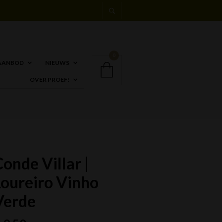
0
AANBOD
NIEUWS
OVER PROEF!
onde Villar |
Loureiro Vinho
Verde