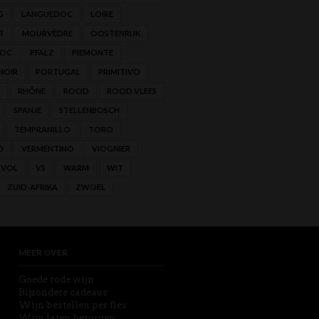
G
LANGUEDOC
LOIRE
T
MOURVÈDRE
OOSTENRIJK
'OC
PFALZ
PIEMONTE
NOIR
PORTUGAL
PRIMITIVO
RHÔNE
ROOD
ROOD VLEES
SPANJE
STELLENBOSCH
TEMPRANILLO
TORO
O
VERMENTINO
VIOGNIER
VOL
VS
WARM
WIT
ZUID-AFRIKA
ZWOEL
MEER OVER
Goede rode wijn
Bijzondere cadeaus
Wijn bestellen per fles
Wijn laten bezorgen