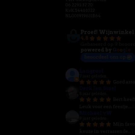
06 2293 37 70
KvK 54461022
NL001919631B64
Proef! Wijnwinkel
4.8
Gebaseerd op 9 beoor
powered by
G
o
o
g
l
e
beoordeel ons op
Langroet
7 jaar geleden
Goed asso
Derk Jan Stoel
8 jaar geleden
Bert heef
Leuk voor een feestje.
... 
l
Michael vW
8 jaar geleden
Mijn favo
keuze in verrassende
... 
l