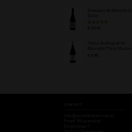
Domaine de Marotte C
Eline
€
14,95
Gewaardeerd
5.00
uit 5
Telmo Rodriguez Al
Muvedre Tinto Monast
€
9,95
CONTACT
info@proefdiepenveen.nl
Proef! Wijnwinkel
Dorpsstraat 1
7431 CG Diepenveen