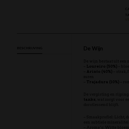
C
T
V
De Wijn
BESCHRIJVING
De wijn bestaat uit een
–
Loureiro (50%)
– bloe
–
Arinto (40%)
– strak, 
zuren
–
Trajadura (10%)
– ron
De vergisting en rijpin
tanks
, wat zorgt voor e
dorstlessend blijft.
– Smaakprofiel: Licht, d
een subtiele mineralitei
– Aroma’s: Witte bloeme