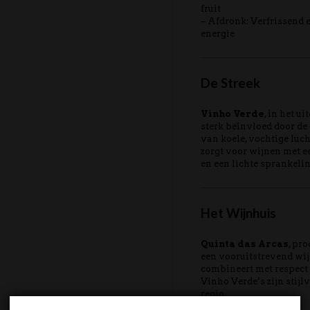
fruit
– Afdronk: Verfrissend en
energie
De Streek
Vinho Verde
, in het u
sterk beïnvloed door de
van koele, vochtige luch
zorgt voor wijnen met ee
en een lichte sprankelin
Het Wijnhuis
Quinta das Arcas
, pr
een vooruitstrevend wi
combineert met respect
Vinho Verde’s zijn stijlv
regio.