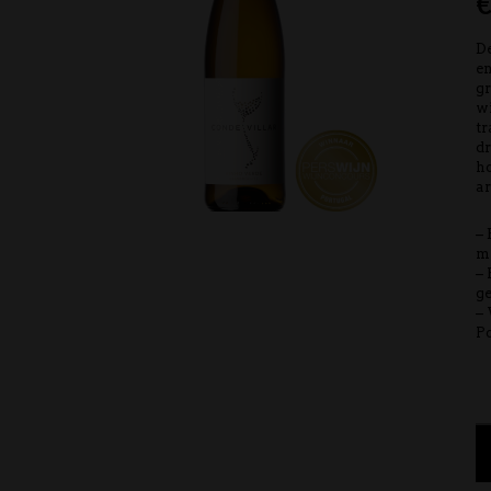
D
en
gr
w
tr
dr
ho
ar
– 
me
– 
g
–
Po