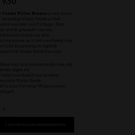
€
9,50
e
Conde Villar Branco
is een frisse
 levendige Vinho Verde uit het
oene noorden van Portugal. Deze
ijn wordt gemaakt van een
aditionele blend van drie
uivenrassen en is hét voorbeeld van
e licht, knapperig en tegelijk
omatisch Vinho Verde kan zijn.
Blend van drie inheemse druiven, elk
t een eigen rol
Perfect voorbeeld van modern
emaakte Vinho Verde
 Winnaar Perswijn Wijnconcours
rtugal!
TOEVOEGEN AAN WINKELWAGEN