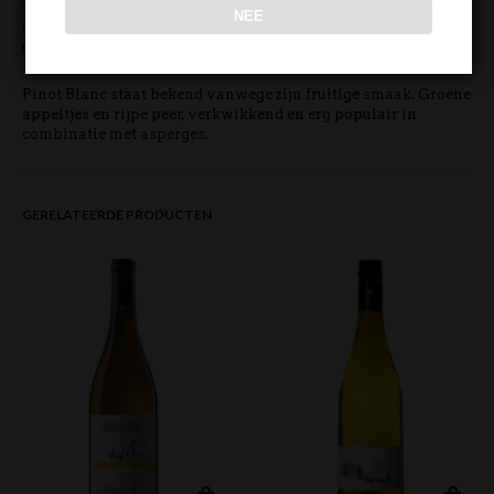
van smaak is, de Riesling een stap voller is en met meer
NEE
diepgang biedt terwijl de Gewürztraminer nog meer een
uitgesproken karakter heeft.
Pinot Blanc staat bekend vanwege zijn fruitige smaak. Groene
appeltjes en rijpe peer, verkwikkend en erg populair in
combinatie met asperges.
GERELATEERDE PRODUCTEN