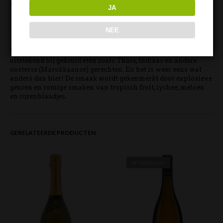
proeven. Zo ontdek je al snel dat Pinot Blanc zeer fris en ligt
JA
van smaak is, de Riesling een stap voller is en met meer
diepgang biedt terwijl de Gewürztraminer nog meer een
NEE
uitgesproken karakter heeft.
Vanwege zijn karakter past deze droge Gewürztraminer
uitstekend bij gekruid eten zoals Thais, Indiaas en andere
oosterse (Marokkaanse) gerechten. En het is weer eens wat
anders dan bier! De smaak wordt gekenmerkt door explosieve
geuren en romige smaken van tropisch fruit, lychee, meloen
en rozenblaadjes.
GERELATEERDE PRODUCTEN
UITVERKOCHT