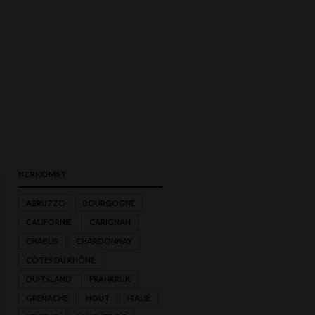
HERKOMST
ABRUZZO
BOURGOGNE
CALIFORNIË
CARIGNAN
MIN.
MAX.
CHABLIS
CHARDONNAY
PRIJS
PRIJS
CÔTES DU RHÔNE
DUITSLAND
FRANKRIJK
GRENACHE
HOUT
ITALIË