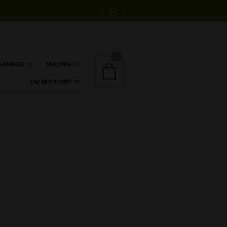
0
AANBOD
NIEUWS
OVER PROEF!