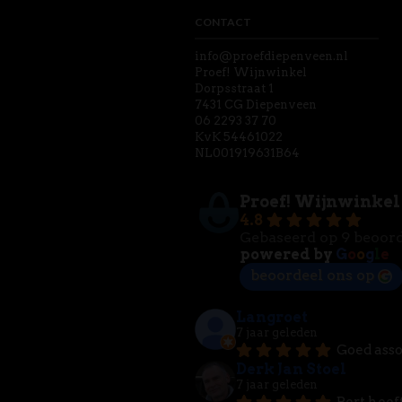
CONTACT
info@proefdiepenveen.nl
Proef! Wijnwinkel
Dorpsstraat 1
7431 CG Diepenveen
06 2293 37 70
KvK 54461022
NL001919631B64
Proef! Wijnwinkel
4.8
Gebaseerd op 9 beoor
powered by
G
o
o
g
l
e
beoordeel ons op
Langroet
7 jaar geleden
Goed asso
Derk Jan Stoel
7 jaar geleden