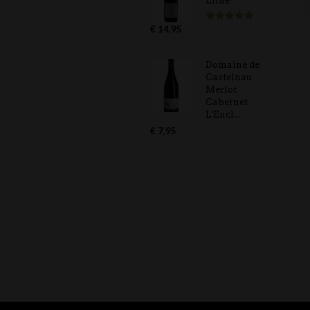
Eline
€
14,95
Gewaardeerd
5.00
uit 5
Domaine de
Castelnau
Merlot
Cabernet
L'Encl...
€
7,95