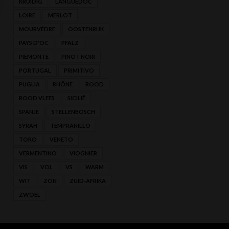
KRUIDIG
LANGUEDOC
LOIRE
MERLOT
MOURVÈDRE
OOSTENRIJK
PAYS D'OC
PFALZ
PIEMONTE
PINOT NOIR
PORTUGAL
PRIMITIVO
PUGLIA
RHÔNE
ROOD
ROOD VLEES
SICILIË
SPANJE
STELLENBOSCH
SYRAH
TEMPRANILLO
TORO
VENETO
VERMENTINO
VIOGNIER
VIS
VOL
VS
WARM
WIT
ZON
ZUID-AFRIKA
ZWOEL