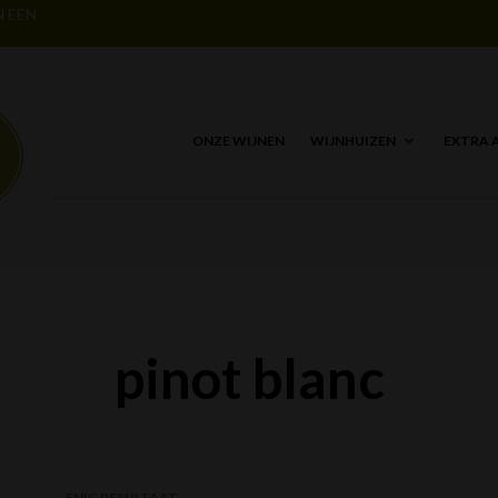
N EEN
ONZE WIJNEN
WIJNHUIZEN
EXTRA 
pinot blanc
ENIG RESULTAAT