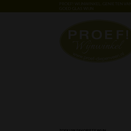
PROEF! WIJNWINKEL. GENIETEN VA
GOED GLAS WIJN
ZOEK UW FAVORIETE WIJN