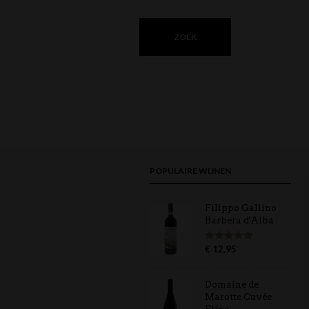
POPULAIRE WIJNEN
Filippo Gallino
Barbera d'Alba
€
12,95
Gewaardeerd
5.00
uit 5
Domaine de
Marotte Cuvée