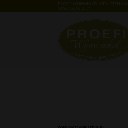
PROEF! WIJNWINKEL. GENIETEN VA
GOED GLAS WIJN
ZOEK UW FAVORIETE WIJN