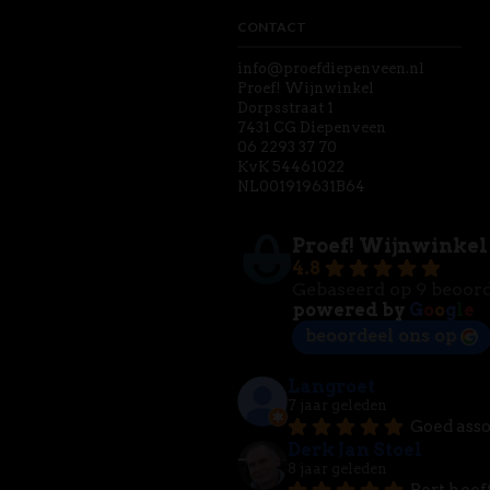
CONTACT
info@proefdiepenveen.nl
Proef! Wijnwinkel
Dorpsstraat 1
7431 CG Diepenveen
06 2293 37 70
KvK 54461022
NL001919631B64
Proef! Wijnwinkel
4.8
Gebaseerd op 9 beoor
powered by
G
o
o
g
l
e
beoordeel ons op
Langroet
7 jaar geleden
Goed asso
Derk Jan Stoel
8 jaar geleden