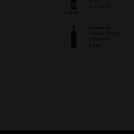
Eline
€
14,95
Gewaardeerd
5.00
uit 5
Herdade do
Esporão Monte
Velho rood
€
8,95