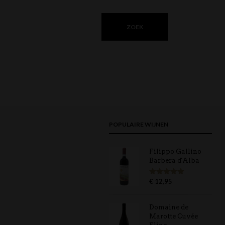
POPULAIRE WIJNEN
Filippo Gallino
Barbera d'Alba
€
12,95
Gewaardeerd
5.00
uit 5
Domaine de
Marotte Cuvée