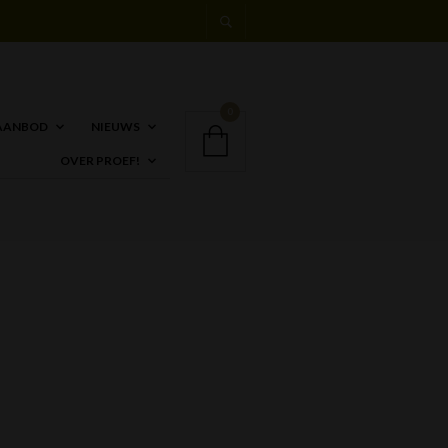
0
AANBOD
NIEUWS
OVER PROEF!