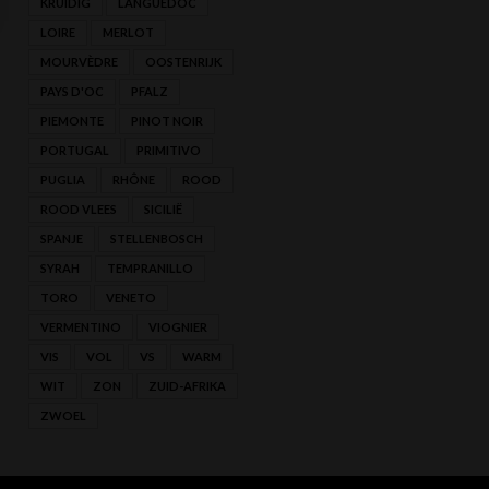
KRUIDIG
LANGUEDOC
LOIRE
MERLOT
MOURVÈDRE
OOSTENRIJK
PAYS D'OC
PFALZ
PIEMONTE
PINOT NOIR
PORTUGAL
PRIMITIVO
PUGLIA
RHÔNE
ROOD
ROOD VLEES
SICILIË
SPANJE
STELLENBOSCH
SYRAH
TEMPRANILLO
TORO
VENETO
VERMENTINO
VIOGNIER
VIS
VOL
VS
WARM
WIT
ZON
ZUID-AFRIKA
ZWOEL