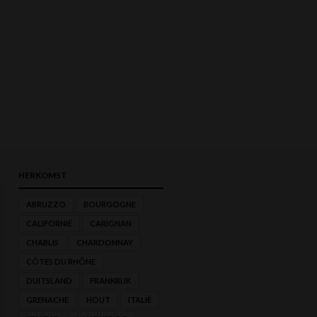
HERKOMST
ABRUZZO
BOURGOGNE
CALIFORNIË
CARIGNAN
MIN.
MAX.
CHABLIS
CHARDONNAY
PRIJS
PRIJS
CÔTES DU RHÔNE
DUITSLAND
FRANKRIJK
GRENACHE
HOUT
ITALIË