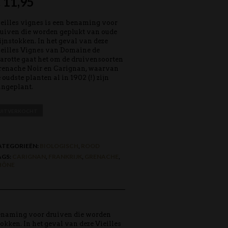
€
11,95
eilles vignes is een benaming voor
uiven die worden geplukt van oude
jnstokken. In het geval van deze
eilles Vignes van Domaine de
rotte gaat het om de druivensoorten
renache Noir en Carignan, waarvan
 oudste planten al in 1902 (!) zijn
angeplant.
UITVERKOCHT
ATEGORIEËN:
BIOLOGISCH
,
ROOD
AGS:
CARIGNAN
,
FRANKRIJK
,
GRENACHE
,
HÔNE
benaming voor druiven die worden
okken. In het geval van deze Vieilles