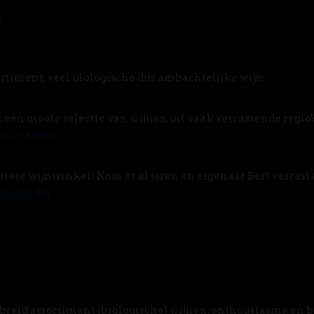
rtiment, veel biologische dus ambachtelijke wijn
t een mooie selectie van wijnen uit vaak verrassende regio'
ees verder
riete wijnwinkel! Kom er al jaren en eigenaar Bert verrast 
ees verder
breid assortiment (biologische) wijnen, enthousiasme en 