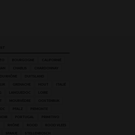
ST
ZO
BOURGOGNE
CALIFORNIË
NAN
CHABLIS
CHARDONNAY
 DU RHÔNE
DUITSLAND
IJK
GRENACHE
HOUT
ITALIË
G
LANGUEDOC
LOIRE
T
MOURVÈDRE
OOSTENRIJK
'OC
PFALZ
PIEMONTE
NOIR
PORTUGAL
PRIMITIVO
RHÔNE
ROOD
ROOD VLEES
SPANJE
STELLENBOSCH