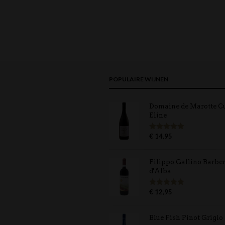
POPULAIRE WIJNEN
Domaine de Marotte C
Eline
€
14,95
Gewaardeerd
5.00
uit 5
Filippo Gallino Barbe
d'Alba
€
12,95
Gewaardeerd
5.00
uit 5
Blue Fish Pinot Grigio