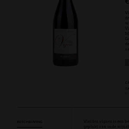
Vi
dr
wi
Vi
Ma
G
de
a
C
T
R
Vieilles vignes is een 
BESCHRIJVING
geplukt van oude wijnst