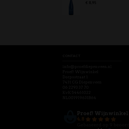
€
8,95
CONTACT
info@proefdiepenveen.nl
Proef! Wijnwinkel
Dorpsstraat 1
7431 CG Diepenveen
06 2293 37 70
KvK 54461022
NL001919631B64
Proef! Wijnwinkel
4.8
Gebaseerd op 9 beoor