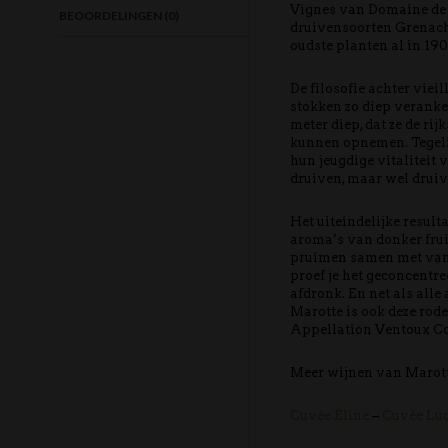
Vignes van Domaine de 
BEOORDELINGEN (0)
druivensoorten Grenach
oudste planten al in 190
De filosofie achter vieil
stokken zo diep veranker
meter diep, dat ze de ri
kunnen opnemen. Tegeli
hun jeugdige vitaliteit 
druiven, maar wel druiv
Het uiteindelijke result
aroma’s van donker frui
pruimen samen met vani
proef je het geconcentr
afdronk. En net als all
Marotte is ook deze rode
Appellation Ventoux Co
Meer wijnen van Marott
Cuvée Eline
–
Cuvée Lu