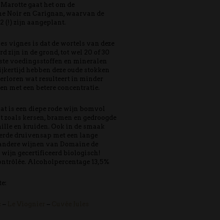
Marotte gaat het om de
e Noir en Carignan, waarvan de
2 (!) zijn aangeplant.
les vignes is dat de wortels van deze
d zijn in de grond, tot wel 20 of 30
jkste voedingsstoffen en mineralen
jkertijd hebben deze oude stokken
verloren wat resulteert in minder
en met een betere concentratie.
aat is een diepe rode wijn bomvol
t zoals kersen, bramen en gedroogde
lle en kruiden. Ook in de smaak
eerde druivensap met een lange
e andere wijnen van Domaine de
 wijn gecertificeerd biologisch!
ntrôlée. Alcoholpercentage 13,5%
e:
c
–
Le Viognier
–
Cuvée Jules