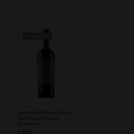
UITVERKOCHT
UITVERKOCHT
ROOD
BIOLOGISCH
,
ROOD
Ippolito 1845 Liber Pater
Clos des Boutes Le Plur
Cirò Rosso Classico
€
13,95
Superiore
€
12,95