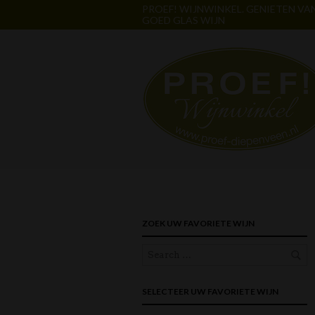
PROEF! WIJNWINKEL. GENIETEN VA
GOED GLAS WIJN
ZOEK UW FAVORIETE WIJN
SELECTEER UW FAVORIETE WIJN