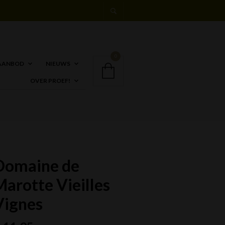
0
AANBOD
NIEUWS
OVER PROEF!
Domaine de
Marotte Vieilles
Vignes