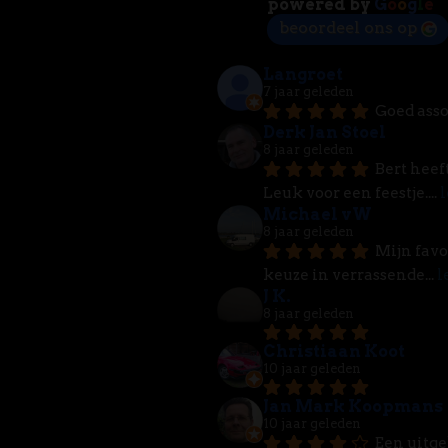
powered by
G
o
o
g
l
e
beoordeel ons op
Langroet
7 jaar geleden
Goed asso
Derk Jan Stoel
8 jaar geleden
Bert heef
Leuk voor een feestje.
... 
l
Michael vW
8 jaar geleden
Mijn favo
keuze in verrassende
... 
l
J K.
8 jaar geleden
Christiaan Koot
10 jaar geleden
Jan Mark Koopmans
10 jaar geleden
Een uitge