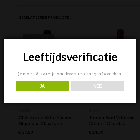
GERELATEERDE PRODUCTEN
UITVERKOCHT
Leeftijdsverificatie
Je moet 18 jaar zijn om deze site te mogen bezoeken.
JA
NEE
ROOD
ROOD
Château de Saint Cosme
Tenuta Sant’Alfonso
Gigondas Classique
Chianti Classico
€
37,50
€
24,50