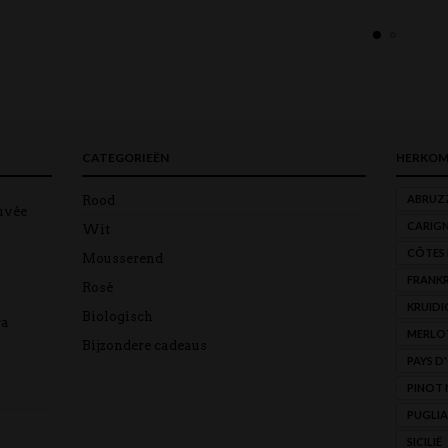
CATEGORIEËN
HERKOM
ABRUZ
Rood
uvée
CARIG
Wit
CÔTES
Mousserend
FRANKR
Rosé
KRUIDI
Biologisch
ra
MERLO
Bijzondere cadeaus
PAYS D
PINOT 
PUGLIA
SICILIË