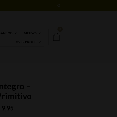
0
AANBOD
NIEUWS
OVER PROEF!
Integro –
Primitivo
€
9,95