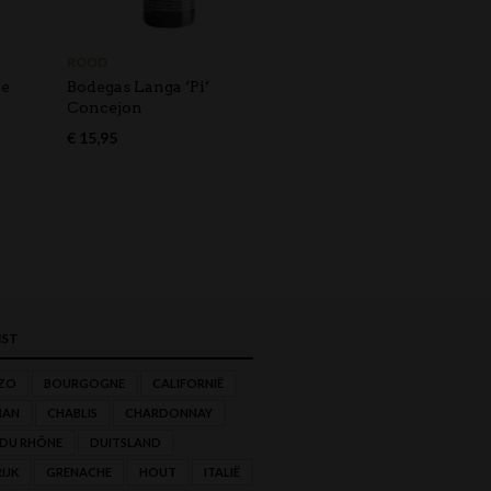
ROOD
BIOLOGISCH
,
ROOD
me
Bodegas Langa ‘Pi’
Domaine de Cébène Le
Concejon
Bancèls Faugères
€
15,95
€
23,95
ST
ZO
BOURGOGNE
CALIFORNIË
NAN
CHABLIS
CHARDONNAY
 DU RHÔNE
DUITSLAND
IJK
GRENACHE
HOUT
ITALIË