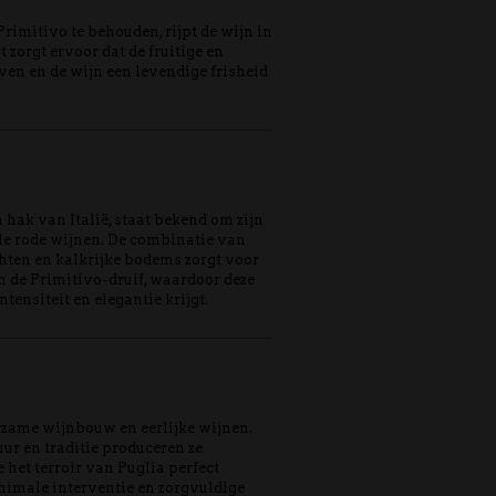
Primitivo te behouden, rijpt de wijn in
t zorgt ervoor dat de fruitige en
jven en de wijn een levendige frisheid
 hak van Italië, staat bekend om zijn
lle rode wijnen. De combinatie van
hten en kalkrijke bodems zorgt voor
n de Primitivo-druif, waardoor deze
tensiteit en elegantie krijgt.
rzame wijnbouw en eerlijke wijnen.
ur en traditie produceren ze
 het terroir van Puglia perfect
nimale interventie en zorgvuldige