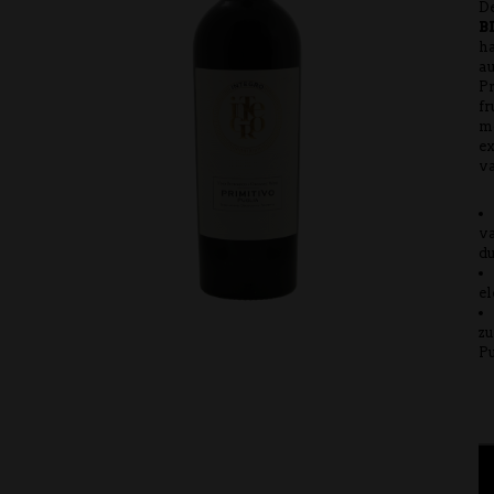
D
B
ha
au
Pr
fr
mo
ex
v
v
d
el
zu
Pu