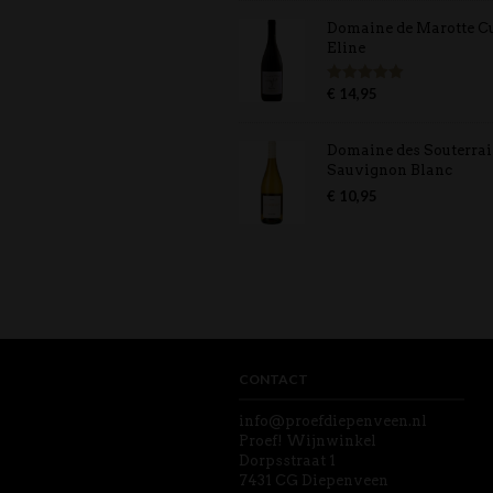
Domaine de Marotte C
Eline
€
14,95
Gewaardeerd
5.00
uit 5
Domaine des Souterra
Sauvignon Blanc
€
10,95
CONTACT
info@proefdiepenveen.nl
Proef! Wijnwinkel
Dorpsstraat 1
7431 CG Diepenveen