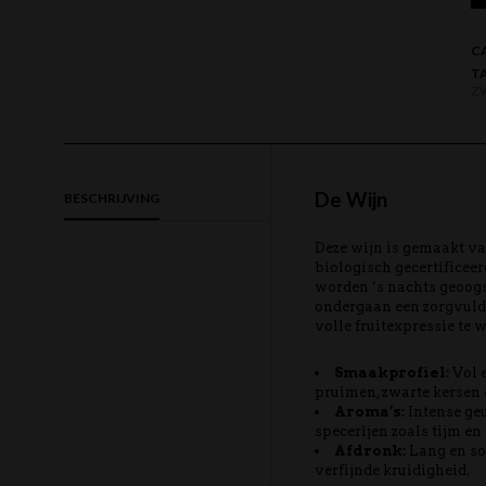
C
T
Z
De Wijn
BESCHRIJVING
Deze wijn is gemaakt v
biologisch gecertificee
worden ’s nachts geoogs
ondergaan een zorgvuld
volle fruitexpressie te
Smaakprofiel:
Vol e
pruimen, zwarte kersen 
Aroma’s:
Intense geu
specerijen zoals tijm en
Afdronk:
Lang en so
verfijnde kruidigheid.