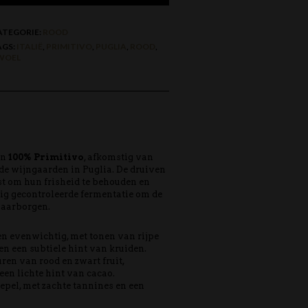
ATEGORIE:
ROOD
AGS:
ITALIË
,
PRIMITIVO
,
PUGLIA
,
ROOD
,
WOEL
an
100% Primitivo
, afkomstig van
rde wijngaarden in Puglia. De druiven
t om hun frisheid te behouden en
ig gecontroleerde fermentatie om de
 waarborgen.
n evenwichtig, met tonen van rijpe
en een subtiele hint van kruiden.
ren van rood en zwart fruit,
 een lichte hint van cacao.
epel, met zachte tannines en een