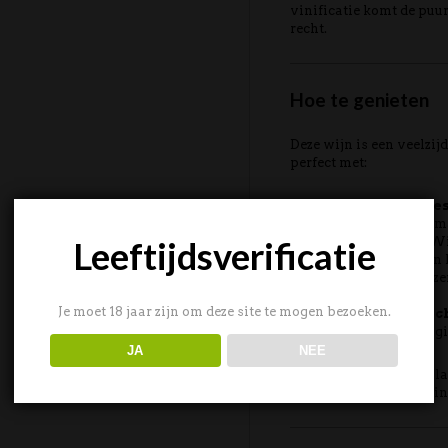
vinificatie komt de puur
recht.
Hoe te genieten
Deze wijn is een veelzij
perfect met:
Gegrild rood vlees
varkenshaas met rozema
Leeftijdsverificatie
Stoofgerechten:
Wil
stoofpot met tomaat en 
Kazen:
Gerijpte kaze
Gouda.
Je moet 18 jaar zijn om deze site te mogen bezoeken.
Pasta & ovengerech
melanzane alla parmigi
JA
NEE
Serveer op
16-18°C
en la
optimale smaakbelevin