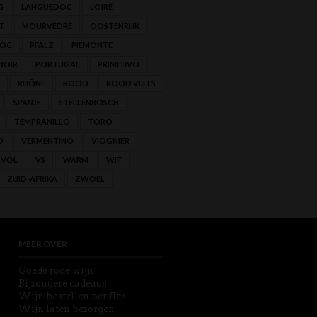
G
LANGUEDOC
LOIRE
T
MOURVÈDRE
OOSTENRIJK
'OC
PFALZ
PIEMONTE
NOIR
PORTUGAL
PRIMITIVO
RHÔNE
ROOD
ROOD VLEES
SPANJE
STELLENBOSCH
TEMPRANILLO
TORO
O
VERMENTINO
VIOGNIER
VOL
VS
WARM
WIT
ZUID-AFRIKA
ZWOEL
MEER OVER
Goede rode wijn
Bijzondere cadeaus
Wijn bestellen per fles
Wijn laten bezorgen