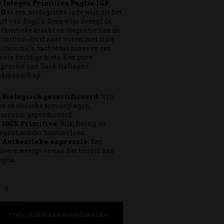
e
Integro Primitivo Puglia IGP
IO
is een biologische rode wijn uit het
rt van Puglia. Deze wijn brengt de
thentieke kracht en elegantie van de
imitivo-druif naar voren, met rijke
uitaroma’s, zachte tannines en een
oie kruidige toets. Een pure
pressie van Zuid-Italiaans
akmanschap.
Biologisch gecertificeerd:
Vrij
an chemische toevoegingen,
uurzaam geproduceerd.
100% Primitivo:
Rijk, fruitig en
egant, zonder houtinvloed.
Authentieke expressie:
Een
ivere weergave van het terroir van
glia.
TOEVOEGEN AAN WINKELWAGEN