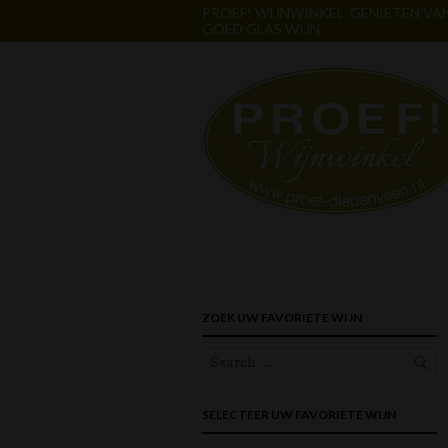
PROEF! WIJNWINKEL. GENIETEN VA
GOED GLAS WIJN
ZOEK UW FAVORIETE WIJN
SELECTEER UW FAVORIETE WIJN