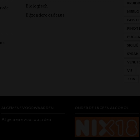
KRUIDI
Biologisch
uvée
MERLO
Bijzondere cadeaus
PAYS D
PINOT 
PUGLIA
ins
SICILIË
SYRAH
VENET
VIS
ZON
ALGEMENE VOORWAARDEN
ONDER DE 18 GEEN ALCOHOL
Algemene voorwaarden