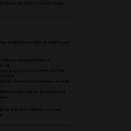
heid van de druif volledig tot zijn
dige metgezel aan tafel en combineert
:
Ribeye, lamskoteletten of
rijn.
dragout, ossobuco of een hartige
kruiden.
n zoals Pecorino, Parmezaan of oude
ten:
Lasagne, pasta puttanesca of
ana.
at de wijn kort ademen voor een
g.