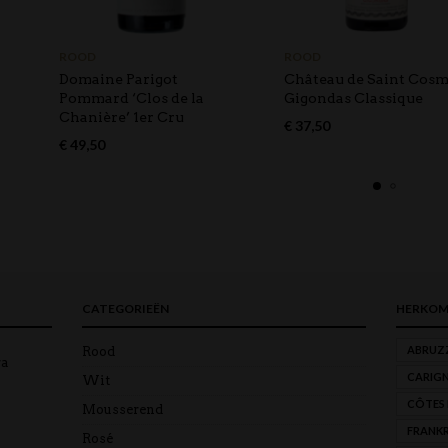
ROOD
ROOD
Domaine Parigot
Château de Saint Cos
Pommard ‘Clos de la
Gigondas Classique
Chanière’ 1er Cru
€
37,50
€
49,50
CATEGORIEËN
HERKOM
ABRUZ
Rood
ra
CARIG
Wit
CÔTES
Mousserend
FRANKR
Rosé