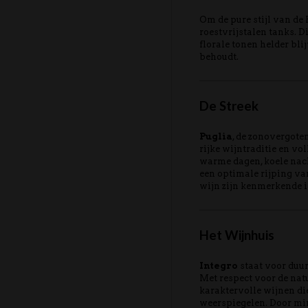
Om de pure stijl van de 
roestvrijstalen tanks. Di
florale tonen helder bli
behoudt.
De Streek
Puglia
, de zonovergoten
rijke wijntraditie en vo
warme dagen, koele nac
een optimale rijping va
wijn zijn kenmerkende in
Het Wijnhuis
Integro
staat voor duu
Met respect voor de natu
karaktervolle wijnen die
weerspiegelen. Door mi