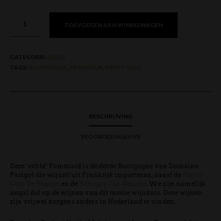
TOEVOEGEN AAN WINKELWAGEN
CATEGORIE:
ROOD
TAGS:
BOURGOGNE
,
FRANKRIJK
,
PINOT NOIR
BESCHRIJVING
BEOORDELINGEN (0)
Deze ‘echte’ Pommard is de derde Bourgogne van Domaine
Parigot die wij zelf uit Frankrijk importeren, naast de
Haute
Côte De Beaune
en de
Savigny-lès-Beaune
. We zijn namelijk
nogal dol op de wijnen van dit mooie wijnhuis. Deze wijnen
zijn vrijwel nergens anders in Nederland te vinden.