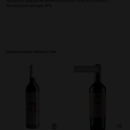
langzaam gegaarde lendebiefstuk en rood wild (eend!).
Alcoholpercentage: 13%
GERELATEERDE PRODUCTEN
UITVERKOCHT