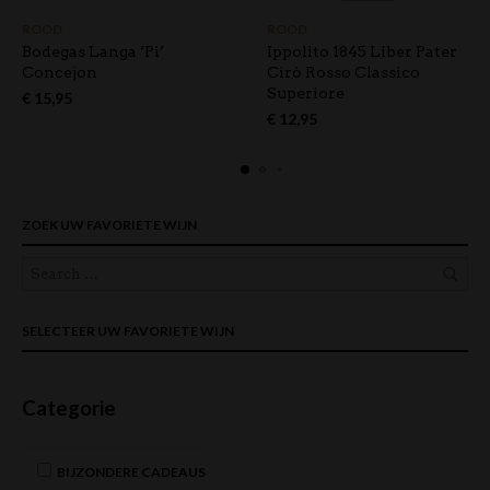
ROOD
ROOD
Bodegas Langa ‘Pi’
Ippolito 1845 Liber Pater
Concejon
Cirò Rosso Classico
Superiore
€
15,95
€
12,95
ZOEK UW FAVORIETE WIJN
SELECTEER UW FAVORIETE WIJN
Categorie
BIJZONDERE CADEAUS