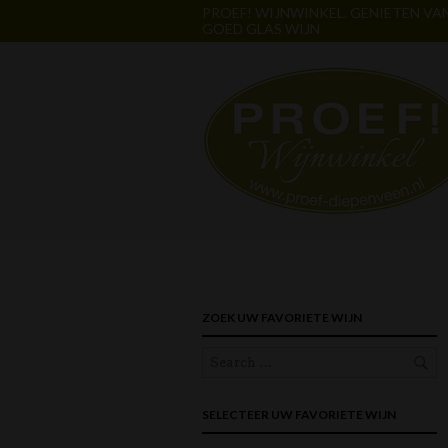
PROEF! WIJNWINKEL. GENIETEN VA
GOED GLAS WIJN
ZOEK UW FAVORIETE WIJN
SELECTEER UW FAVORIETE WIJN