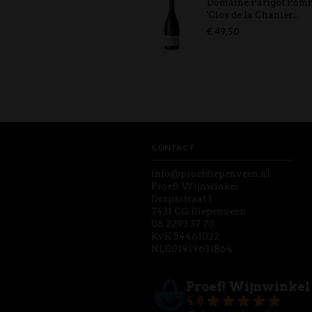
Domaine Parigot Pom
'Clos de la Chanièr...
€
49,50
CONTACT
info@proefdiepenveen.nl
Proef! Wijnwinkel
Dorpsstraat 1
7431 CG Diepenveen
06 2293 37 70
KvK 54461022
NL001919631B64
Proef! Wijnwinkel
4.8