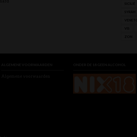
mard
SICILIË
SYRAH
VENET
VIS
ZON
ALGEMENE VOORWAARDEN
ONDER DE 18 GEEN ALCOHOL
Algemene voorwaarden