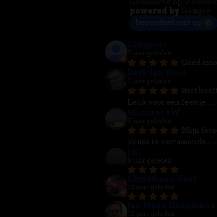
Gebaseerd op 9 beoor
powered by
G
o
o
g
l
e
beoordeel ons op
Langroet
7 jaar geleden
Goed asso
Derk Jan Stoel
7 jaar geleden
Bert heef
Leuk voor een feestje.
... 
l
Michael vW
7 jaar geleden
Mijn favo
keuze in verrassende
... 
l
J K.
8 jaar geleden
Christiaan Koot
10 jaar geleden
Jan Mark Koopmans
10 jaar geleden