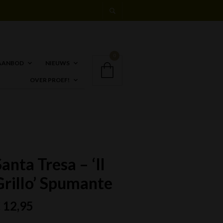
0
AANBOD
NIEUWS
OVER PROEF!
anta Tresa – ‘Il
Grillo’ Spumante
€
12,95