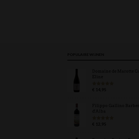
POPULAIRE WIJNEN
Domaine de Marotte C
Eline
€
14,95
Gewaardeerd
5.00
uit 5
Filippo Gallino Barbe
d'Alba
€
12,95
Gewaardeerd
5.00
uit 5