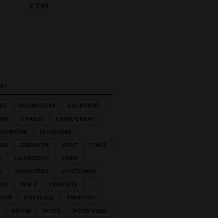
€
7,95
€
11,50
ST
ZO
BOURGOGNE
CALIFORNIË
NAN
CHABLIS
CHARDONNAY
 DU RHÔNE
DUITSLAND
IJK
GRENACHE
HOUT
ITALIË
G
LANGUEDOC
LOIRE
T
MOURVÈDRE
OOSTENRIJK
'OC
PFALZ
PIEMONTE
NOIR
PORTUGAL
PRIMITIVO
RHÔNE
ROOD
ROOD VLEES