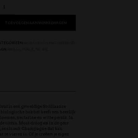
TOEVOEGEN AAN WINKELWAGEN
ATEGORIEËN:
BIOLOGISCH
,
MOUSSEREND
AGS:
GRILLO
,
ITALIË
,
SICILIË
brut is een geweldige Siciliaanse
biologische bubbel heeft een heerlijk
oemen, nectarine en witte perzik. In
de citrus. Mooi droog en in de geur
n, zoals ook Champagne dat kan
 te vieren is. Of je creëert je eigen