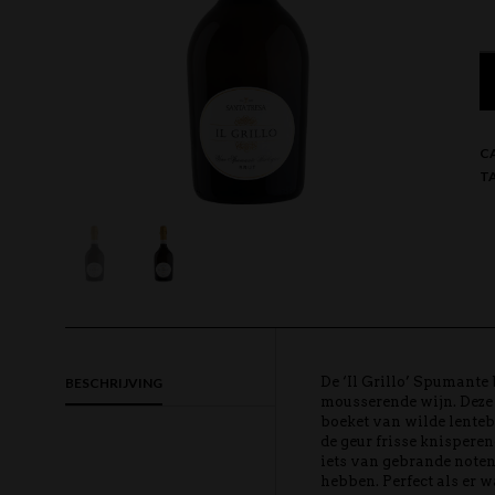
C
T
De ‘Il Grillo’ Spumante 
BESCHRIJVING
mousserende wijn. Deze 
boeket van wilde lentebl
de geur frisse knisperen
iets van gebrande note
hebben. Perfect als er wat