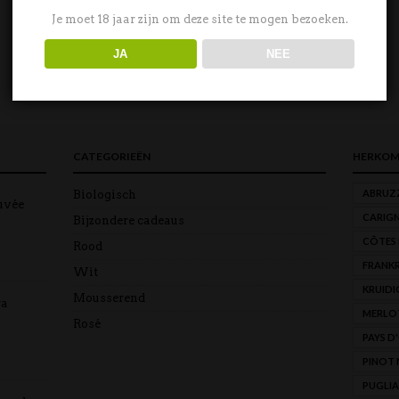
€
12,50
€
12,95
Je moet 18 jaar zijn om deze site te mogen bezoeken.
JA
NEE
CATEGORIEËN
HERKOM
ABRUZ
Biologisch
uvée
CARIG
Bijzondere cadeaus
CÔTES
Rood
FRANKR
Wit
KRUIDI
Mousserend
ra
MERLO
Rosé
PAYS D
PINOT 
PUGLIA