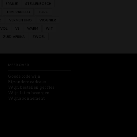
SPANJE
STELLENBOSCH
TEMPRANILLO
TORO
O
VERMENTINO
VIOGNIER
VOL
VS
WARM
WIT
ZUID-AFRIKA
ZWOEL
MEER OVER
Goede rode wijn
Bijzondere cadeaus
Wijn bestellen per fles
Wijn laten bezorgen
Wijnabonnement