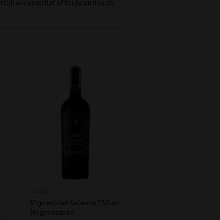
ijk als aperitief of bij de antipasti.
ROOD
ROOD
Vigneti del Salento I Muri
Vigneti del Salento ‘Zol
Negroamaro
Primitivo di Manduria