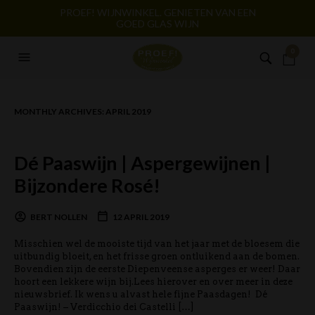
PROEF! WIJNWINKEL. GENIETEN VAN EEN
GOED GLAS WIJN
0
MONTHLY ARCHIVES:
APRIL 2019
Dé Paaswijn | Aspergewijnen |
Bijzondere Rosé!
BERT NOLLEN
12 APRIL 2019
Misschien wel de mooiste tijd van het jaar met de bloesem die
uitbundig bloeit, en het frisse groen ontluikend aan de bomen.
Bovendien zijn de eerste Diepenveense asperges er weer! Daar
hoort een lekkere wijn bij.Lees hierover en over meer in deze
nieuwsbrief. Ik wens u alvast hele fijne Paasdagen! Dé
Paaswijn! – Verdicchio dei Castelli […]