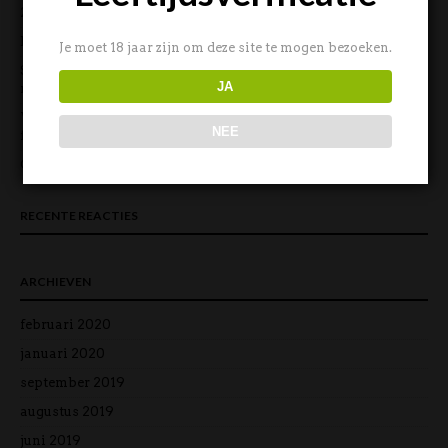
2019
Dé Paaswijn | Aspergewijnen | Bijzondere Rosé!
12 april 2019
Je moet 18 jaar zijn om deze site te mogen bezoeken.
Scaia wijn vd maand | wijnabonnement | nieuwe wijnen
14
JA
maart 2019
Wintersale | Warme Winter Wijnen | Wijncursussen
1
NEE
februari 2019
Champagne! | Wijncursus 2019
28 december 2018
RECENTE REACTIES
ARCHIEVEN
februari 2020
januari 2020
september 2019
augustus 2019
juni 2019