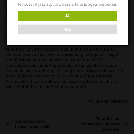
zuurtje van deze witte wijnen terwijl de smaak varieert van
Je moet 18 jaar zijn om deze site te mogen bezoeken.
bloemig tot mineraal en romig. De meeste Vinho Verde is
licht, knisperig en aromatisch, vaak gepaard met een licht
JA
prikkelend mondgevoel.
NEE
Douro
De Douro stond lange tijd bekend als bakermat van portwijn.
Tegenwoordig staan echter ook de nieuwe verfijnde en zeer
rijke rode en witte wijnen volop in de belangstelling. De
Douro is een van de meest ruige en bergachtige wijnregio’s
van Portugal met een enorme verzameling lokale
druivensoorten. In de wijngaarden staan getekende oude
wijnstokken. de opbrengst is laag maar de kwaliteit is des te
beter. Bekende druiven in de Douro zijn Tinta Amarela
(Trincadeira) voor rode wijn en Gouveio, Malvasia Fina,
Moscatel, Rabigato en Viosinho voor wit.
SHARE THIS POST
Albariño, een
Kies je favoriete
fenomenale Spaanse
Italiaanse rode wijn
witte wijn