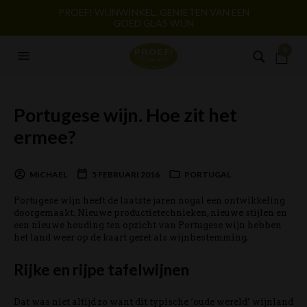
PROEF! WIJNWINKEL. GENIETEN VAN EEN
GOED GLAS WIJN
0
Portugese wijn. Hoe zit het
ermee?
MICHAEL
5 FEBRUARI 2016
PORTUGAL
Portugese wijn heeft de laatste jaren nogal een ontwikkeling
doorgemaakt. Nieuwe productietechnieken, nieuwe stijlen en
een nieuwe houding ten opzicht van Portugese wijn hebben
het land weer op de kaart gezet als wijnbestemming.
Rijke en rijpe tafelwijnen
Dat was niet altijd zo want dit typische ‘oude wereld’ wijnland