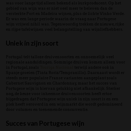
was voor lange tijd alleen bekend als kurkproducent. Op het
gebied van wijn was er niet veel meer te beleven dan de
versterkte Port en Madeira wijnen, plus de lichte Vinho Verde.
Er was een lange periode waarin de vraag naar Portugese
wijn vrijwel nihil was. Tegenwoordig trekken de nieuwe, rijke
en rijpe tafelwijnen veel belangstelling van wijnliefhebbers.
Uniek in zijn soort
Portugal telt talloze druivensoorten en onnoemelijk veel
regionale aanduidingen. Sommige druiven komen alleen voor
in Portugal, zoals
Touriga Nacional
terwijl andere ook in
Spanje groeien (Tinta Roriz/Tempranillo). Daarnaast wordt er
steeds meer populaire Franse varianten aangeplant zoals
Cabernet Sauvignon en Chardonnay, maar het succes van
Portugese wijn is hiervan gelukkig niet afhankelijk. Sterker
nog, de keuze voor inheemse druivensoorten heeft ertoe
bijgedragen dat Portugese wijn uniek in zijn soort is en een
plek heeft veroverd in een wijnmarkt die wordt gedomineerd
door volumes en toenemende concurrentie.
Succes van Portugese wijn