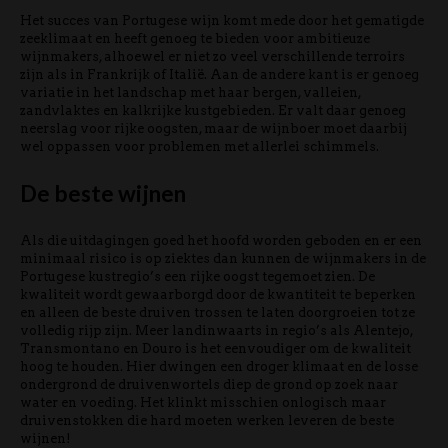
Het succes van Portugese wijn komt mede door het gematigde
zeeklimaat en heeft genoeg te bieden voor ambitieuze
wijnmakers, alhoewel er niet zo veel verschillende terroirs
zijn als in Frankrijk of Italië. Aan de andere kant is er genoeg
variatie in het landschap met haar bergen, valleien,
zandvlaktes en kalkrijke kustgebieden. Er valt daar genoeg
neerslag voor rijke oogsten, maar de wijnboer moet daarbij
wel oppassen voor problemen met allerlei schimmels.
De beste wijnen
Als die uitdagingen goed het hoofd worden geboden en er een
minimaal risico is op ziektes dan kunnen de wijnmakers in de
Portugese kustregio’s een rijke oogst tegemoet zien. De
kwaliteit wordt gewaarborgd door de kwantiteit te beperken
en alleen de beste druiven trossen te laten doorgroeien tot ze
volledig rijp zijn. Meer landinwaarts in regio’s als Alentejo,
Transmontano en Douro is het eenvoudiger om de kwaliteit
hoog te houden. Hier dwingen een droger klimaat en de losse
ondergrond de druivenwortels diep de grond op zoek naar
water en voeding. Het klinkt misschien onlogisch maar
druivenstokken die hard moeten werken leveren de beste
wijnen!