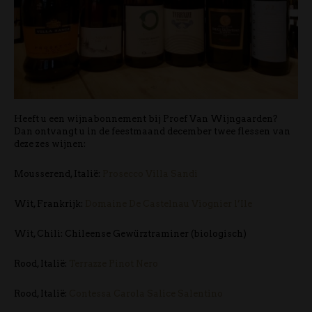
Heeft u een wijnabonnement bij Proef Van Wijngaarden?
Dan ontvangt u in de feestmaand december twee flessen van
deze zes wijnen:
Mousserend, Italië:
Prosecco Villa Sandi
Wit, Frankrijk:
Domaine De Castelnau Viognier l’Ile
Wit, Chili: Chileense Gewürztraminer (biologisch)
Rood, Italië:
Terrazze Pinot Nero
Rood, Italië:
Contessa Carola Salice Salentino