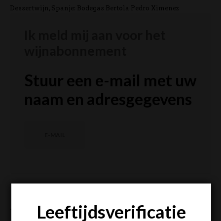
Dessertwijn, Spanje: Bodegas Bertola Pedro Ximenez
Ik meld mij aan voor het
wijnabonnement
Stuur een e-mail met uw
naam en adresgegevens
E-MAIL
SHARE THIS POST
Leeftijdsverificatie