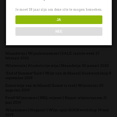
Een zonnige Italiaanse
Wijnproeverij met
rode wijn uit Puglia
ViniVega groentewijn
Je moet 18 jaar zijn om deze site te mogen bezoeken.
JA
NEE
RECENTE BERICHTEN
Maandwijn | Wijnabonnement | SALE: laatste week
27
februari 2020
Wintersale | Alcoholvrije wijn | Maandwijn
30 januari 2020
‘End of Summer’Sale! | Wijn van de Maand | Kookworkshop
8
september 2019
Zomerwijn van de Maand | Zomer is rosé | Wijncursus
20
augustus 2019
Proef!Wijnnieuws | BBQ-wijnen! | Najaar wijncursussen
21
juni 2019
Wijnnieuws | Viognier! | Wijn-spijs KOOKworkshop
19 mei
2019