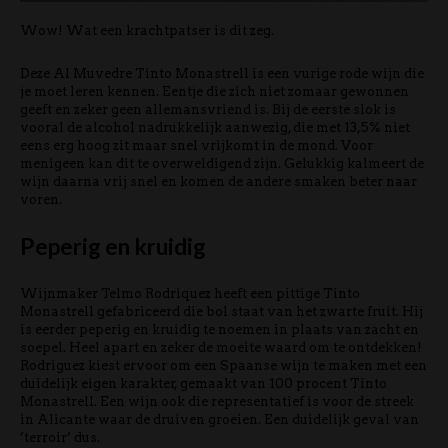
Wow! Wat een krachtpatser is dit zeg.
Deze Al Muvedre Tinto Monastrell is een vurige rode wijn die
je moet leren kennen. Eentje die zich niet zomaar gewonnen
geeft en zeker geen allemansvriend is. Bij de eerste slok is
vooral de alcohol nadrukkelijk aanwezig, die met 13,5% niet
eens erg hoog zit maar snel vrijkomt in de mond. Voor
menigeen kan dit te overweldigend zijn. Gelukkig kalmeert de
wijn daarna vrij snel en komen de andere smaken beter naar
voren.
Peperig en kruidig
Wijnmaker Telmo Rodriquez heeft een pittige Tinto
Monastrell gefabriceerd die bol staat van het zwarte fruit. Hij
is eerder peperig en kruidig te noemen in plaats van zacht en
soepel. Heel apart en zeker de moeite waard om te ontdekken!
Rodriguez kiest ervoor om een Spaanse wijn te maken met een
duidelijk eigen karakter, gemaakt van 100 procent Tinto
Monastrell. Een wijn ook die representatief is voor de streek
in Alicante waar de druiven groeien. Een duidelijk geval van
’terroir’ dus.