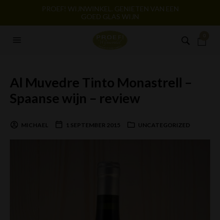
PROEF! WIJNWINKEL. GENIETEN VAN EEN
GOED GLAS WIJN
0
Al Muvedre Tinto Monastrell –
Spaanse wijn – review
MICHAEL
1 SEPTEMBER 2015
UNCATEGORIZED