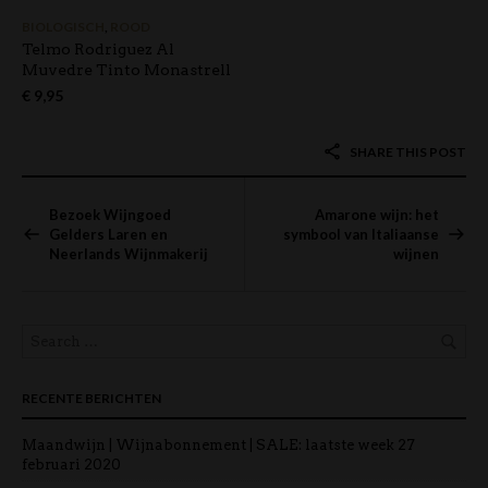
BIOLOGISCH
,
ROOD
Telmo Rodriguez Al
Muvedre Tinto Monastrell
€
9,95
SHARE THIS POST
Bezoek Wijngoed
Amarone wijn: het
Gelders Laren en
symbool van Italiaanse
Neerlands Wijnmakerij
wijnen
RECENTE BERICHTEN
Maandwijn | Wijnabonnement | SALE: laatste week
27
februari 2020