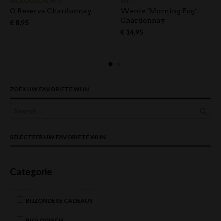
BIOLOGISCH
,
WIT
WIT
O Reserva Chardonnay
Wente ‘Morning Fog’
Chardonnay
€
8,95
€
14,95
ZOEK UW FAVORIETE WIJN
SELECTEER UW FAVORIETE WIJN
Categorie
BIJZONDERE CADEAUS
BIOLOGISCH