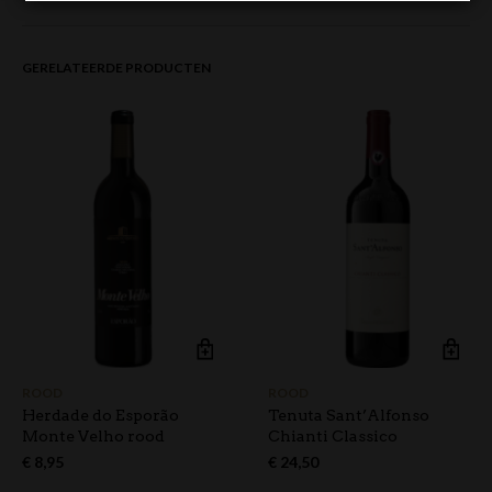
GERELATEERDE PRODUCTEN
ROOD
ROOD
Herdade do Esporão
Tenuta Sant’Alfonso
Monte Velho rood
Chianti Classico
€
8,95
€
24,50