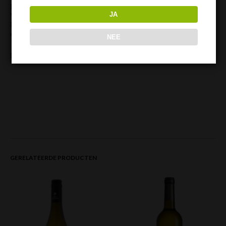
Deze droge Franse witte wijn is gemaakt van de druiven
JA
Vermentino, Chardonnay en Sauvignon Blanc. De smaak is
bloemig, fris en droog. Uitstekend geschikt als tafelwijn voor
elke gelegenheid.
NEE
Bestel ook
Le Petit Pont Rouge
GERELATEERDE PRODUCTEN