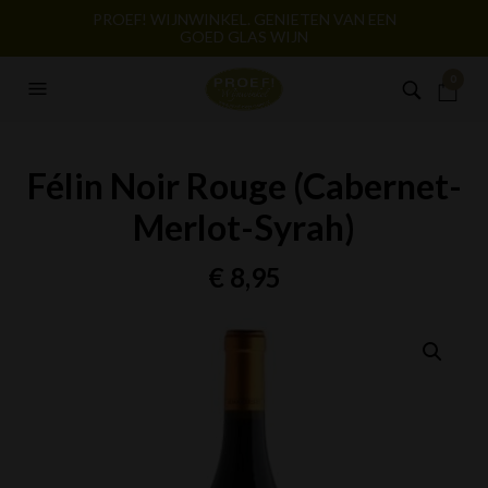
PROEF! WIJNWINKEL. GENIETEN VAN EEN
GOED GLAS WIJN
0
Félin Noir Rouge (Cabernet-
Merlot-Syrah)
€
8,95