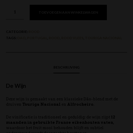
TOEVOEGEN AAN WINKELWAGEN
CATEGORIE:
ROOD
TAGS:
DAO
,
PORTUGAL
,
ROOD
,
ROOD VLEES
,
TOURIGA NACIONAL
BESCHRIJVING
De Wijn
Deze wijn is gemaakt van een klassieke Dão-blend met de
druiven
Touriga Nacional
en
Alfrocheiro
.
De vinificatie is traditioneel en geduldig: de wijn rijpt
12
maanden in gebruikte Franse eikenhouten vaten
,
waardoor het fruit mooi behouden blijft en subtiel