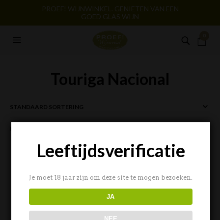
PROEF! WIJNWINKEL. GENIETEN VAN EEN
GOED GLAS WIJN
0
Touriga Nacional
FILTERS
Leeftijdsverificatie
Je moet 18 jaar zijn om deze site te mogen bezoeken.
JA
NEE