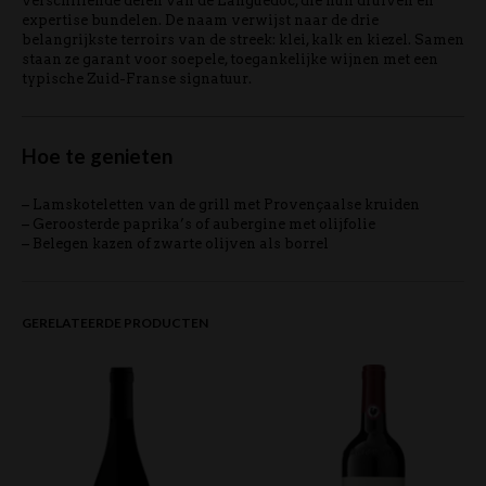
verschillende delen van de Languedoc, die hun druiven en
expertise bundelen. De naam verwijst naar de drie
belangrijkste terroirs van de streek: klei, kalk en kiezel. Samen
staan ze garant voor soepele, toegankelijke wijnen met een
typische Zuid-Franse signatuur.
Hoe te genieten
– Lamskoteletten van de grill met Provençaalse kruiden
– Geroosterde paprika’s of aubergine met olijfolie
– Belegen kazen of zwarte olijven als borrel
GERELATEERDE PRODUCTEN