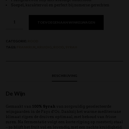
Soepel, karaktervol en perfect bij zomerse gerechten
TOEVOEGEN AAN WINKELWAGEN
CATEGORIE:
ROOD
TAGS:
FRANKRIJK
,
KRUIDIG
,
ROOD
,
SYRAH
BESCHRIJVING
De Wijn
Gemaakt van
100% Syrah
van zorgvuldig geselecteerde
wijngaarden in de Pays d’Oc. Dankzij het warme mediterrane
klimaat rijpen de druiven optimaal, met behoud van frisse
zuren. Na fermentatie volgt een korte rijping op roestvrij staal
– zo blijft het fruit vol en levendig, met een zachte kruidigheid.