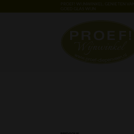
PROEF! WIJNWINKEL. GENIETEN VA
GOED GLAS WIJN
PREVIOUS