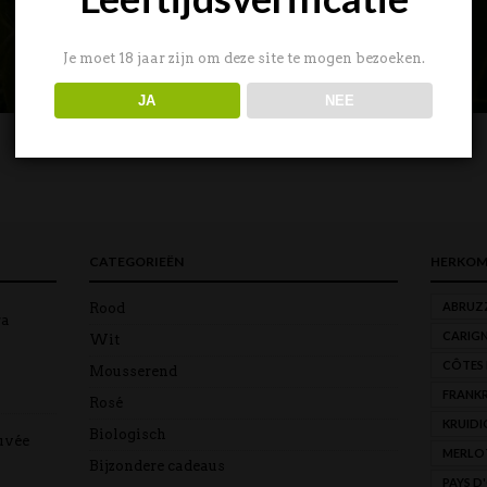
Je moet 18 jaar zijn om deze site te mogen bezoeken.
JA
NEE
CATEGORIEËN
HERKOM
ABRUZ
Rood
ra
CARIG
Wit
CÔTES
Mousserend
FRANKR
Rosé
KRUIDI
Biologisch
uvée
MERLO
Bijzondere cadeaus
PAYS D