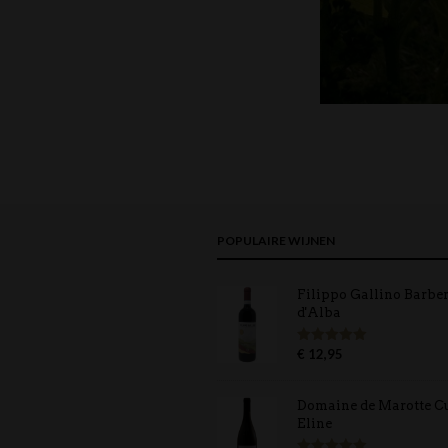
POPULAIRE WIJNEN
Filippo Gallino Barbe
d'Alba
€
12,95
Gewaardeerd
5.00
uit 5
Domaine de Marotte C
Eline