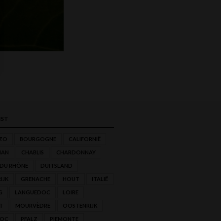
ST
ZO
BOURGOGNE
CALIFORNIË
NAN
CHABLIS
CHARDONNAY
 DU RHÔNE
DUITSLAND
IJK
GRENACHE
HOUT
ITALIË
G
LANGUEDOC
LOIRE
T
MOURVÈDRE
OOSTENRIJK
'OC
PFALZ
PIEMONTE