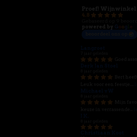
Proef! Wijnwinkel
4.8
Gebaseerd op 9 beoor
powered by
G
o
o
g
l
e
beoordeel ons op
Langroet
7 jaar geleden
Goed asso
Derk Jan Stoel
8 jaar geleden
Bert heef
Leuk voor een feestje.
... 
l
Michael vW
8 jaar geleden
Mijn favo
keuze in verrassende
... 
l
J K.
8 jaar geleden
Christiaan Koot