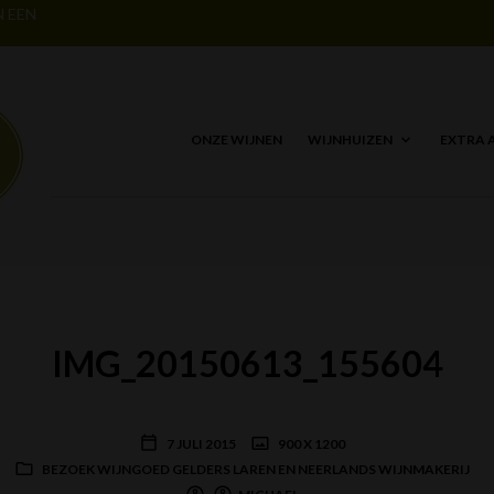
N EEN
ONZE WIJNEN
WIJNHUIZEN
EXTRA 
IMG_20150613_155604
7 JULI 2015
900 X 1200
BEZOEK WIJNGOED GELDERS LAREN EN NEERLANDS WIJNMAKERIJ