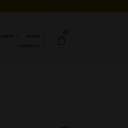
0
AANBOD
NIEUWS
OVER PROEF!
NEXT