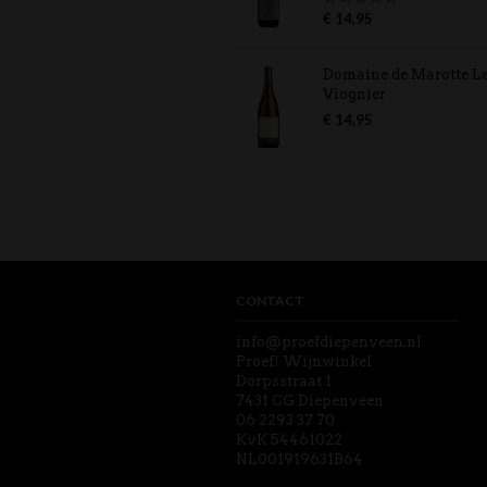
€
14,95
Gewaardeerd
5.00
uit 5
Domaine de Marotte L
Viognier
€
14,95
CONTACT
info@proefdiepenveen.nl
Proef! Wijnwinkel
Dorpsstraat 1
7431 CG Diepenveen
06 2293 37 70
KvK 54461022
NL001919631B64