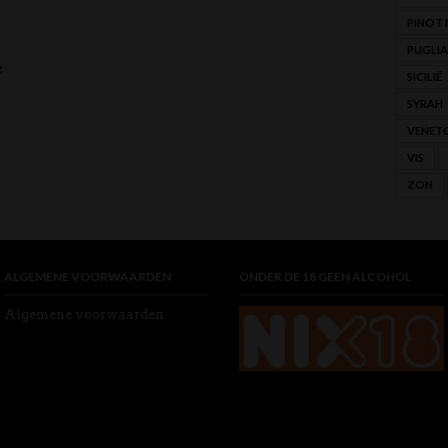
PINOT 
PUGLIA
e
SICILIË
SYRAH
VENET
VIS
ZON
ALGEMENE VOORWAARDEN
ONDER DE 18 GEEN ALCOHOL
Algemene voorwaarden