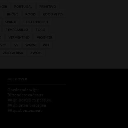
NOIR
PORTUGAL
PRIMITIVO
RHÔNE
ROOD
ROOD VLEES
SPANJE
STELLENBOSCH
TEMPRANILLO
TORO
O
VERMENTINO
VIOGNIER
VOL
VS
WARM
WIT
ZUID-AFRIKA
ZWOEL
MEER OVER
Goede rode wijn
Bijzondere cadeaus
Wijn bestellen per fles
Wijn laten bezorgen
Wijnabonnement