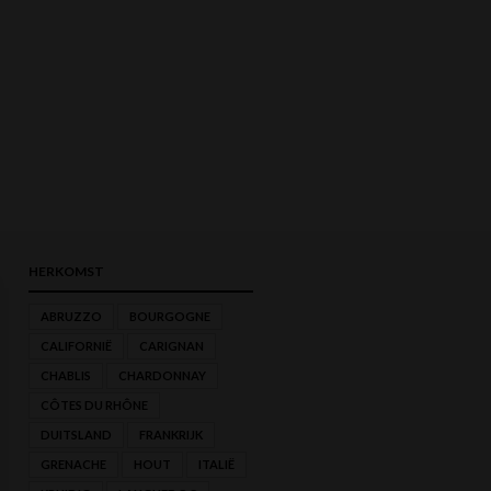
HERKOMST
ABRUZZO
BOURGOGNE
CALIFORNIË
CARIGNAN
MIN.
MAX.
CHABLIS
CHARDONNAY
PRIJS
PRIJS
CÔTES DU RHÔNE
DUITSLAND
FRANKRIJK
GRENACHE
HOUT
ITALIË