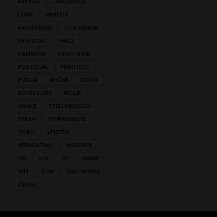
KRUIDIG
LANGUEDOC
LOIRE
MERLOT
MOURVÈDRE
OOSTENRIJK
PAYS D'OC
PFALZ
PIEMONTE
PINOT NOIR
PORTUGAL
PRIMITIVO
PUGLIA
RHÔNE
ROOD
ROOD VLEES
SICILIË
SPANJE
STELLENBOSCH
SYRAH
TEMPRANILLO
TORO
VENETO
VERMENTINO
VIOGNIER
VIS
VOL
VS
WARM
WIT
ZON
ZUID-AFRIKA
ZWOEL