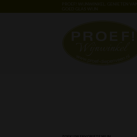
PROEF! WIJNWINKEL. GENIETEN VA
GOED GLAS WIJN
ZOEK UW FAVORIETE WIJN