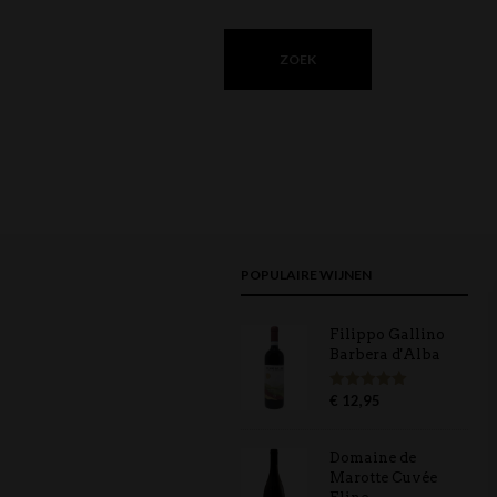
POPULAIRE WIJNEN
Filippo Gallino
Barbera d'Alba
€
12,95
Gewaardeerd
5.00
uit 5
Domaine de
Marotte Cuvée