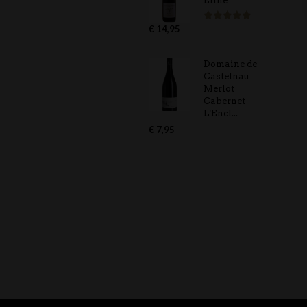
Eline
€
14,95
Gewaardeerd
5.00
uit 5
Domaine de
Castelnau
Merlot
Cabernet
L'Encl...
€
7,95