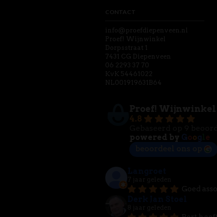
CONTACT
info@proefdiepenveen.nl
Proef! Wijnwinkel
Dorpsstraat 1
7431 CG Diepenveen
06 2293 37 70
KvK 54461022
NL001919631B64
Proef! Wijnwinkel
4.8
Gebaseerd op 9 beoor
powered by
G
o
o
g
l
e
beoordeel ons op
Langroet
7 jaar geleden
Goed asso
Derk Jan Stoel
8 jaar geleden