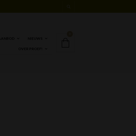
0
AANBOD
NIEUWS
OVER PROEF!