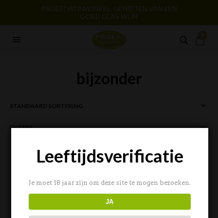
PROEF! WIJNWINKEL. GENIETEN VAN EEN
GOED GLAS WIJN
0
bijzonder
FILTERS
Leeftijdsverificatie
Je moet 18 jaar zijn om deze site te mogen bezoeken.
JA