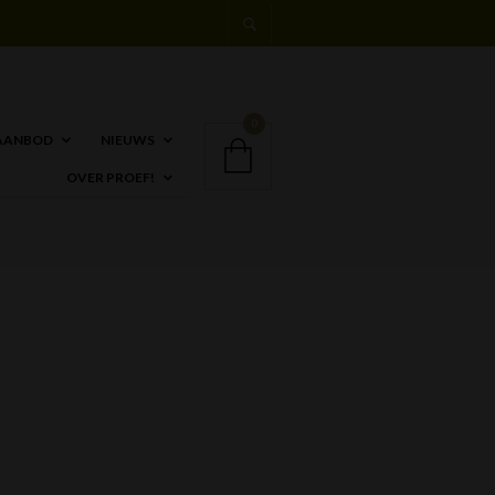
0
AANBOD
NIEUWS
OVER PROEF!