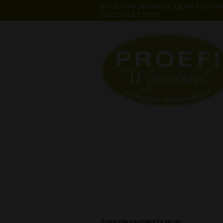
PROEF! WIJNWINKEL. GENIETEN VA
GOED GLAS WIJN
ZOEK UW FAVORIETE WIJN