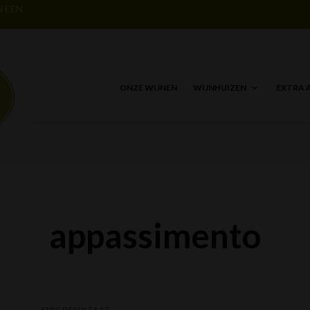
N EEN
ONZE WIJNEN
WIJNHUIZEN
EXTRA 
appassimento
ENIG RESULTAAT