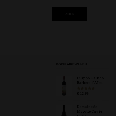
POPULAIRE WIJNEN
Filippo Gallino
Barbera d'Alba
€
12,95
Gewaardeerd
5.00
uit 5
Domaine de
Marotte Cuvée