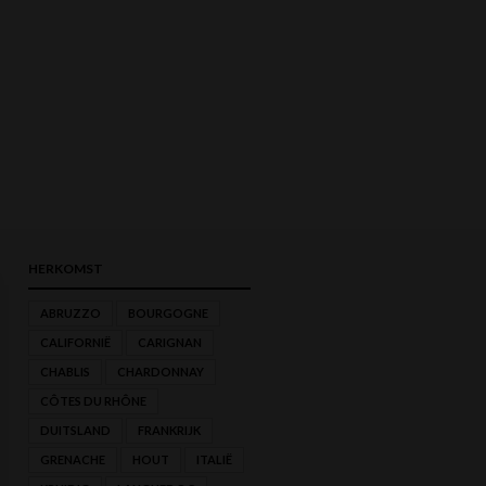
HERKOMST
ABRUZZO
BOURGOGNE
CALIFORNIË
CARIGNAN
MIN.
MAX.
CHABLIS
CHARDONNAY
PRIJS
PRIJS
CÔTES DU RHÔNE
DUITSLAND
FRANKRIJK
GRENACHE
HOUT
ITALIË