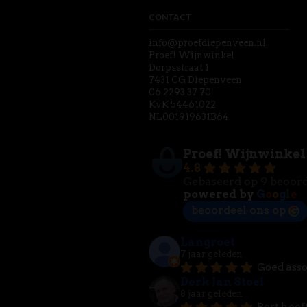
CONTACT
info@proefdiepenveen.nl
Proef! Wijnwinkel
Dorpsstraat 1
7431 CG Diepenveen
06 2293 37 70
KvK 54461022
NL001919631B64
Proef! Wijnwinkel
4.8
Gebaseerd op 9 beoor
powered by
G
o
o
g
l
e
beoordeel ons op
Langroet
7 jaar geleden
Goed asso
Derk Jan Stoel
8 jaar geleden