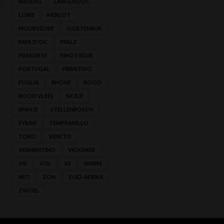
KRUIDIG
LANGUEDOC
LOIRE
MERLOT
MOURVÈDRE
OOSTENRIJK
PAYS D'OC
PFALZ
PIEMONTE
PINOT NOIR
PORTUGAL
PRIMITIVO
PUGLIA
RHÔNE
ROOD
ROOD VLEES
SICILIË
SPANJE
STELLENBOSCH
SYRAH
TEMPRANILLO
TORO
VENETO
VERMENTINO
VIOGNIER
VIS
VOL
VS
WARM
WIT
ZON
ZUID-AFRIKA
ZWOEL