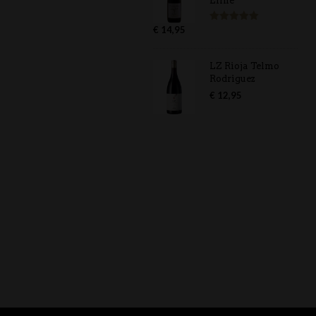
Eline
€
14,95
Gewaardeerd
5.00
uit 5
LZ Rioja Telmo
Rodriguez
€
12,95