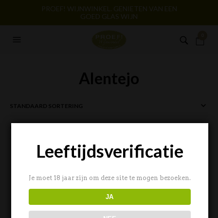
PROEF! WIJNWINKEL. GENIETEN VAN EEN
GOED GLAS WIJN
0
Alentejo
FILTERS
Leeftijdsverificatie
Je moet 18 jaar zijn om deze site te mogen bezoeken.
JA