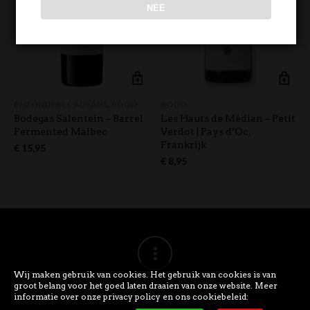
NEE
BIJZONDERE CADEAUS
,
ROOD
ROOD
Bodegas Salentein – Barrel
Les Hauts de Médian – Petit
Fermented Malbec
Verdot | Pays d’Oc,
Frankrijk
€
15,95
€
8,95
Wij maken gebruik van cookies. Het gebruik van cookies is van
groot belang voor het goed laten draaien van onze website. Meer
informatie over onze privacy policy en ons cookiebeleid: