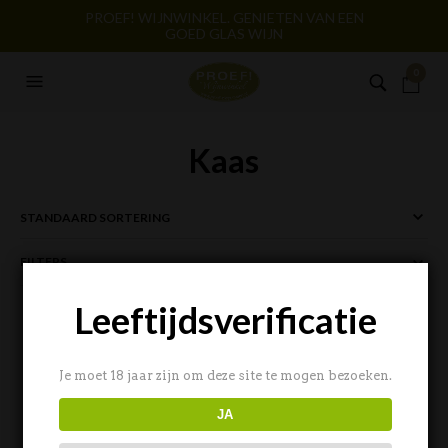
PROEF! WIJNWINKEL. GENIETEN VAN EEN
GOED GLAS WIJN
0
Kaas
FILTERS
Leeftijdsverificatie
Je moet 18 jaar zijn om deze site te mogen bezoeken.
JA