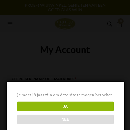
PROEF! WIJNWINKEL. GENIETEN VAN EEN
GOED GLAS WIJN
0
My Account
VEREIST
GEBRUIKERSNAAM OF E-MAILADRES
*
Je moet 18 jaar zijn om deze site te mogen bezoeken.
VEREIST
WACHTWOORD
*
JA
NEE
ONTHOUDEN