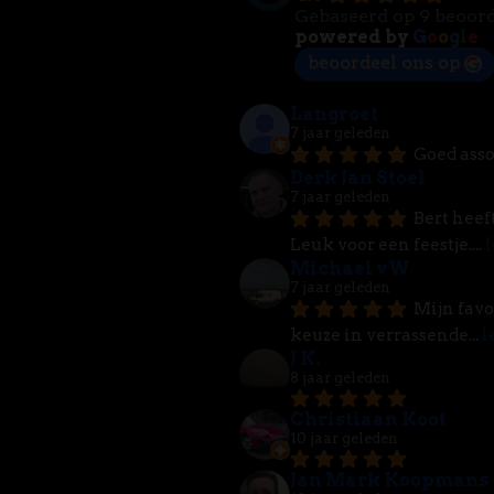
Gebaseerd op 9 beoor
powered by
G
o
o
g
l
e
beoordeel ons op
Langroet
7 jaar geleden
Goed asso
Derk Jan Stoel
7 jaar geleden
Bert heef
Leuk voor een feestje.
... 
l
Michael vW
7 jaar geleden
Mijn favo
keuze in verrassende
... 
l
J K.
8 jaar geleden
Christiaan Koot
10 jaar geleden
Jan Mark Koopmans