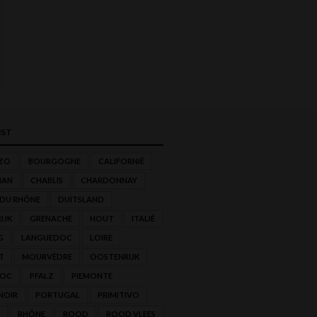
ST
ZO
BOURGOGNE
CALIFORNIË
NAN
CHABLIS
CHARDONNAY
 DU RHÔNE
DUITSLAND
IJK
GRENACHE
HOUT
ITALIË
G
LANGUEDOC
LOIRE
T
MOURVÈDRE
OOSTENRIJK
'OC
PFALZ
PIEMONTE
NOIR
PORTUGAL
PRIMITIVO
RHÔNE
ROOD
ROOD VLEES