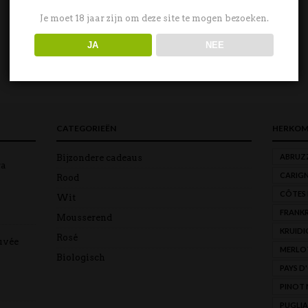
Je moet 18 jaar zijn om deze site te mogen bezoeken.
JA
NEE
CATEGORIEËN
HERKOM
ABRUZ
Bijzondere cadeaus
ra
CARIG
Rood
CÔTES
Wit
FRANKR
Mousserend
KRUIDI
Rosé
uvée
MERLO
Biologisch
PAYS D
PINOT 
PUGLIA