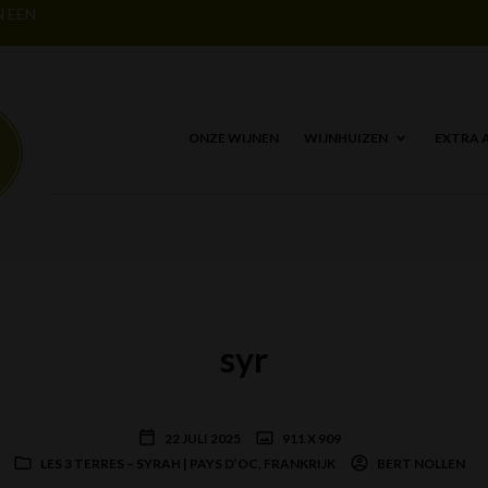
N EEN
ONZE WIJNEN
WIJNHUIZEN
EXTRA 
syr
22 JULI 2025
911 X 909
LES 3 TERRES – SYRAH | PAYS D’OC, FRANKRIJK
BERT NOLLEN