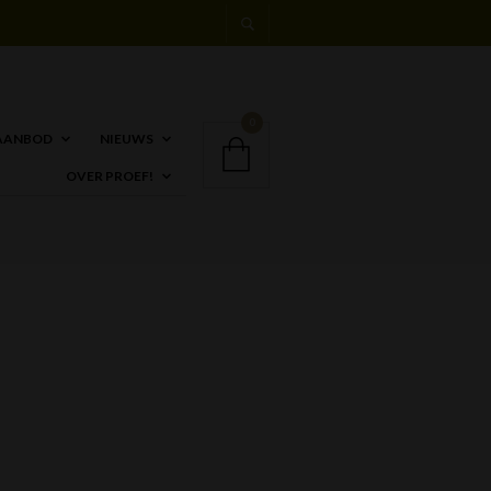
0
AANBOD
NIEUWS
OVER PROEF!