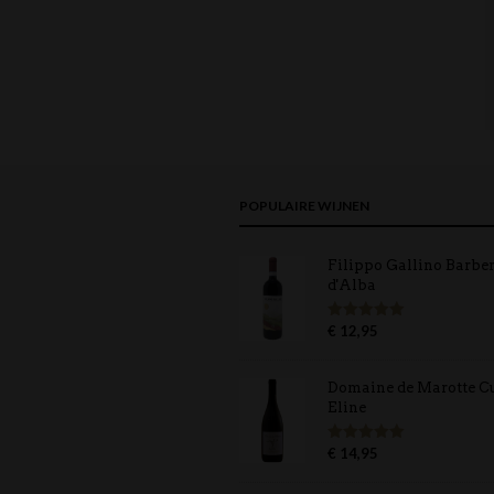
POPULAIRE WIJNEN
Filippo Gallino Barbe
d'Alba
€
12,95
Gewaardeerd
5.00
uit 5
Domaine de Marotte C
Eline
€
14,95
Gewaardeerd
5.00
uit 5