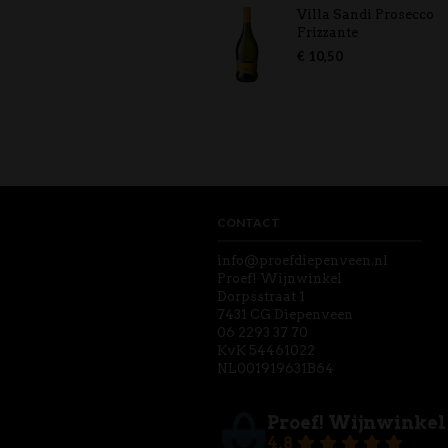
Villa Sandi Prosecco
Frizzante
€
10,50
CONTACT
info@proefdiepenveen.nl
Proef! Wijnwinkel
Dorpsstraat 1
7431 CG Diepenveen
06 2293 37 70
KvK 54461022
NL001919631B64
Proef! Wijnwinkel
4.8