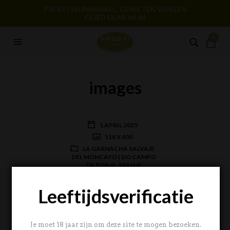
PROEF! WIJNWINKEL. GENIETEN VAN EEN
GOED GLAS WIJN
0
images
1 APRIL 2025
118 X 400
LA GARNACHA SALVAJE
DEL MONCAYO | DO CAMPO
DE BORJA, SPANJE
BERT NOLLEN
Leeftijdsverificatie
NEXT
Je moet 18 jaar zijn om deze site te mogen bezoeken.