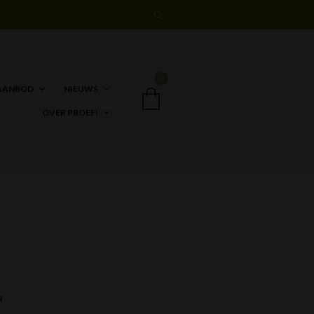
0
AANBOD
NIEUWS
OVER PROEF!
8
N