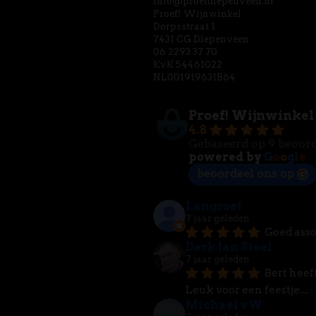
info@proefdiepenveen.nl
Proef! Wijnwinkel
Dorpsstraat 1
7431 CG Diepenveen
06 2293 37 70
KvK 54461022
NL001919631B64
Proef! Wijnwinkel
4.8
Gebaseerd op 9 beoor
powered by
G
o
o
g
l
e
beoordeel ons op
Langroet
7 jaar geleden
Goed asso
Derk Jan Stoel
7 jaar geleden
Bert heef
Leuk voor een feestje.
... 
l
Michael vW