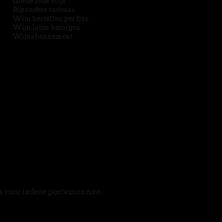
Goede rode wijn
Bijzondere cadeaus
Wijn bestellen per fles
Wijn laten bezorgen
Wijnabonnement
s voor iedere portemonnee. 