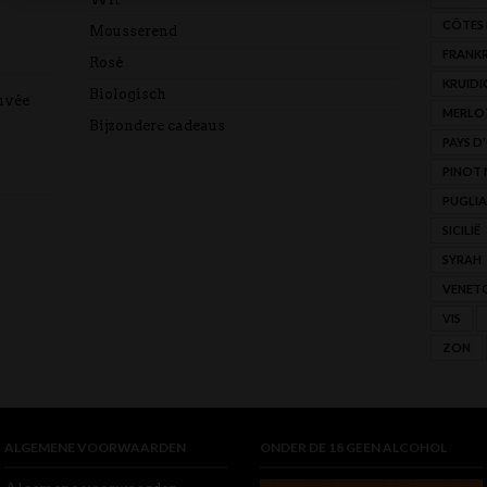
CÔTES
Mousserend
FRANKR
Rosé
KRUIDI
Biologisch
uvée
MERLO
Bijzondere cadeaus
PAYS D
PINOT 
PUGLIA
SICILIË
SYRAH
VENET
VIS
ZON
ALGEMENE VOORWAARDEN
ONDER DE 18 GEEN ALCOHOL