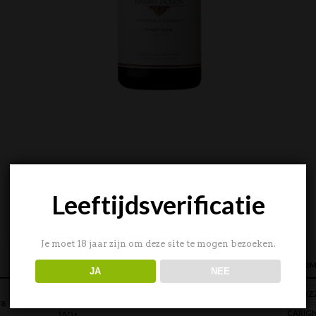
Leeftijdsverificatie
Je moet 18 jaar zijn om deze site te mogen bezoeken.
CATEGORIEËN
HERKOM
JA
NEE
ABRUZ
Rood
ra
CARIG
Wit