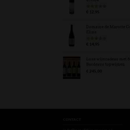
€
12,95
Gewaardeerd
5.00
uit 5
Domaine de Marotte C
Eline
€
14,95
Gewaardeerd
5.00
uit 5
Luxe wijncadeau met 6
Bordeaux topwijnen
€
245,00
CONTACT