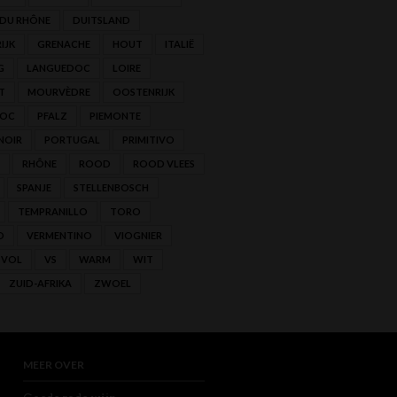
 DU RHÔNE
DUITSLAND
IJK
GRENACHE
HOUT
ITALIË
G
LANGUEDOC
LOIRE
T
MOURVÈDRE
OOSTENRIJK
'OC
PFALZ
PIEMONTE
NOIR
PORTUGAL
PRIMITIVO
RHÔNE
ROOD
ROOD VLEES
SPANJE
STELLENBOSCH
TEMPRANILLO
TORO
O
VERMENTINO
VIOGNIER
VOL
VS
WARM
WIT
ZUID-AFRIKA
ZWOEL
MEER OVER