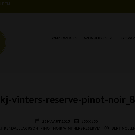
N EEN
ONZE WIJNEN
WIJNHUIZEN
EXTRA 
kj-vinters-reserve-pinot-noir_
28 MAART 2025
650 X 650
KENDALL JACKSON | PINOT NOIR ‘VINTNERS RESERVE’
BERT NOLLE