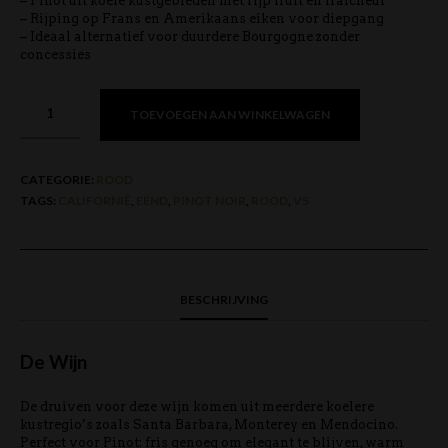
– Pinot uit koele kustgebieden met rijp fruit én fraîcheur
– Rijping op Frans en Amerikaans eiken voor diepgang
– Ideaal alternatief voor duurdere Bourgogne zonder
concessies
TOEVOEGEN AAN WINKELWAGEN
CATEGORIE:
ROOD
TAGS:
CALIFORNIË
,
EEND
,
PINOT NOIR
,
ROOD
,
VS
BESCHRIJVING
De Wijn
De druiven voor deze wijn komen uit meerdere koelere
kustregio’s zoals Santa Barbara, Monterey en Mendocino.
Perfect voor Pinot: fris genoeg om elegant te blijven, warm