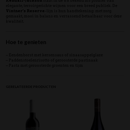
Kendall-Jackson
staat in de VS bekend als pionier van
elegante, terroirgerichte wijnen voor een breed publiek. De
Vintner’s Reserve
-lijn is hun handtekening: met zorg
gemaakt, mooi in balans en verrassend betaalbaar voor deze
kwaliteit.
Hoe te genieten
– Eendenborst met kersensaus of sinaasappelglaze
– Paddenstoelenrisotto of geroosterde pastinaak
– Pasta met geroosterde groenten en tijm
GERELATEERDE PRODUCTEN