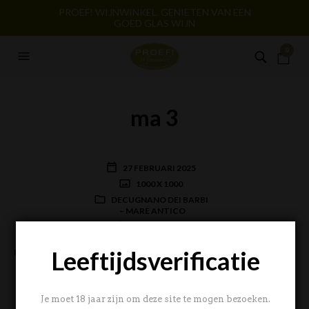
PROEF! WIJNWINKEL. GENIETEN VAN EEN
GOED GLAS WIJN
0
ma 3
27 FEBRUARI 2025
1000 X 1000
DECUGNANO DEI BARBI
– MARE ANTICO
BERT NOLLEN
Leeftijdsverificatie
PREVIOUS
Je moet 18 jaar zijn om deze site te mogen bezoeken.