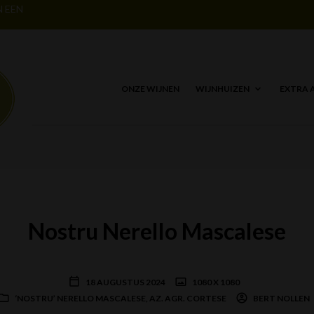
N EEN
ONZE WIJNEN
WIJNHUIZEN
EXTRA 
Nostru Nerello Mascalese
18 AUGUSTUS 2024
1080 X 1080
‘NOSTRU’ NERELLO MASCALESE, AZ. AGR. CORTESE
BERT NOLLEN