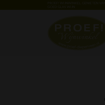
PROEF! WIJNWINKEL. GENIETEN VA
GOED GLAS WIJN