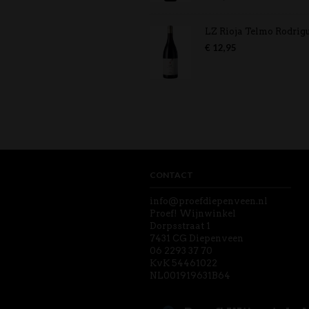
5.00
uit 5
LZ Rioja Telmo Rodrig
€
12,95
CONTACT
info@proefdiepenveen.nl
Proef! Wijnwinkel
Dorpsstraat 1
7431 CG Diepenveen
06 2293 37 70
KvK 54461022
NL001919631B64