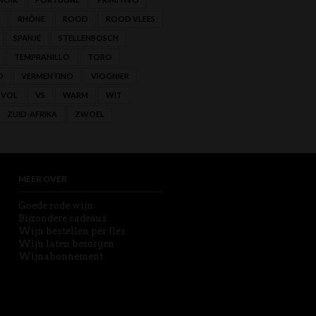
RHÔNE
ROOD
ROOD VLEES
SPANJE
STELLENBOSCH
TEMPRANILLO
TORO
O
VERMENTINO
VIOGNIER
VOL
VS
WARM
WIT
ZUID-AFRIKA
ZWOEL
MEER OVER
Goede rode wijn
Bijzondere cadeaus
Wijn bestellen per fles
Wijn laten bezorgen
Wijnabonnement