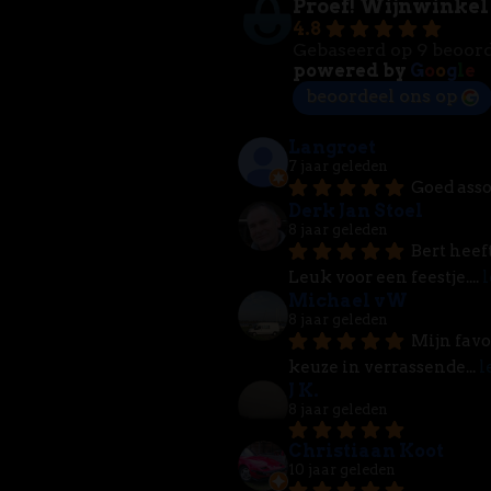
Proef! Wijnwinkel
4.8
Gebaseerd op 9 beoor
powered by
G
o
o
g
l
e
beoordeel ons op
Langroet
7 jaar geleden
Goed asso
Derk Jan Stoel
8 jaar geleden
Bert heef
Leuk voor een feestje.
... 
l
Michael vW
8 jaar geleden
Mijn favo
keuze in verrassende
... 
l
J K.
8 jaar geleden
Christiaan Koot
10 jaar geleden