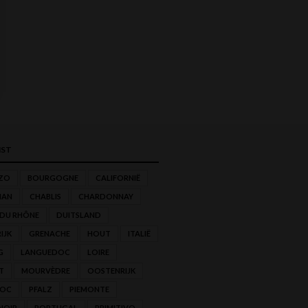
ST
ZO
BOURGOGNE
CALIFORNIË
NAN
CHABLIS
CHARDONNAY
 DU RHÔNE
DUITSLAND
IJK
GRENACHE
HOUT
ITALIË
G
LANGUEDOC
LOIRE
T
MOURVÈDRE
OOSTENRIJK
'OC
PFALZ
PIEMONTE
NOIR
PORTUGAL
PRIMITIVO