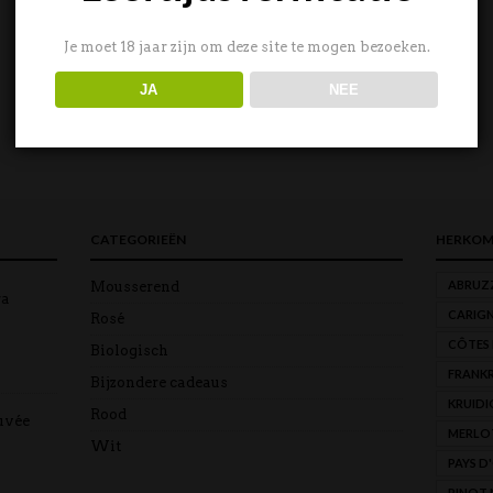
Je moet 18 jaar zijn om deze site te mogen bezoeken.
JA
NEE
CATEGORIEËN
HERKOM
ABRUZ
Mousserend
ra
CARIG
Rosé
CÔTES
Biologisch
FRANKR
Bijzondere cadeaus
KRUIDI
Rood
uvée
MERLO
Wit
PAYS D
PINOT 