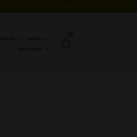
0
AANBOD
NIEUWS
OVER PROEF!