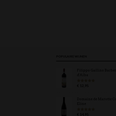
POPULAIRE WIJNEN
Filippo Gallino Barbe
d'Alba
€
12,95
Gewaardeerd
5.00
uit 5
Domaine de Marotte C
Eline
€
14,95
Gewaardeerd