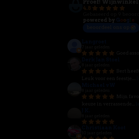
Proef! Wijnwinkel
4.8
Gebaseerd op 9 beoor
powered by
G
o
o
g
l
e
beoordeel ons op
Langroet
7 jaar geleden
Goed asso
Derk Jan Stoel
8 jaar geleden
Bert heef
Leuk voor een feestje.
... 
l
Michael vW
8 jaar geleden
Mijn favo
keuze in verrassende
... 
l
J K.
8 jaar geleden
Christiaan Koot
10 jaar geleden