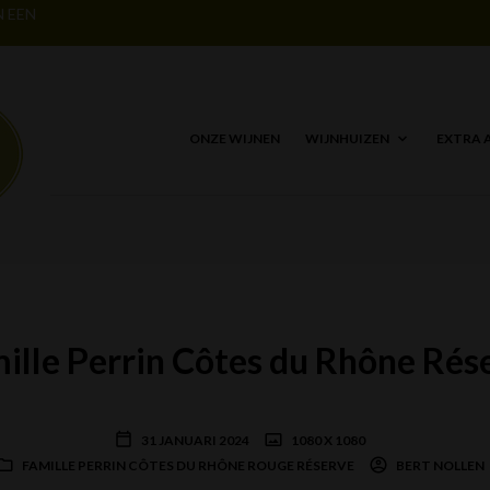
N EEN
ONZE WIJNEN
WIJNHUIZEN
EXTRA 
ille Perrin Côtes du Rhône Rés
31 JANUARI 2024
1080 X 1080
FAMILLE PERRIN CÔTES DU RHÔNE ROUGE RÉSERVE
BERT NOLLEN