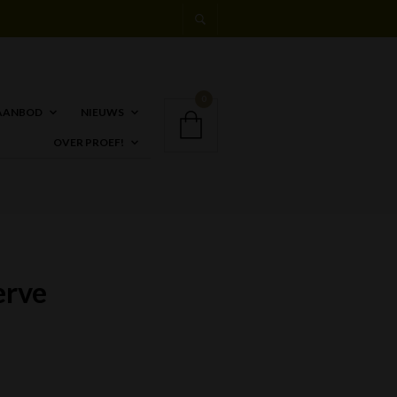
0
AANBOD
NIEUWS
OVER PROEF!
erve