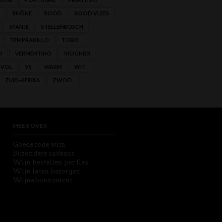
RHÔNE
ROOD
ROOD VLEES
SPANJE
STELLENBOSCH
TEMPRANILLO
TORO
O
VERMENTINO
VIOGNIER
VOL
VS
WARM
WIT
ZUID-AFRIKA
ZWOEL
MEER OVER
Goede rode wijn
Bijzondere cadeaus
Wijn bestellen per fles
Wijn laten bezorgen
Wijnabonnement