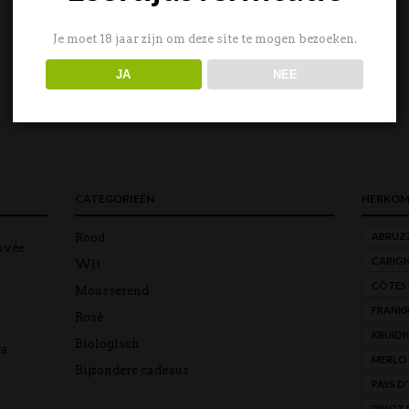
Je moet 18 jaar zijn om deze site te mogen bezoeken.
JA
NEE
CATEGORIEËN
HERKOM
ABRUZ
Rood
uvée
CARIG
Wit
CÔTES
Mousserend
FRANKR
Rosé
KRUIDI
Biologisch
ra
MERLO
Bijzondere cadeaus
PAYS D
PINOT 