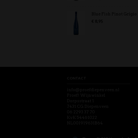
5.00
uit 5
Blue Fish Pinot Grigio
€
8,95
CONTACT
info@proefdiepenveen.nl
Proef! Wijnwinkel
Dorpsstraat 1
7431 CG Diepenveen
06 2293 37 70
KvK 54461022
NL001919631B64