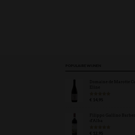
POPULAIRE WIJNEN
Domaine de Marotte C
Eline
€
14,95
Gewaardeerd
5.00
uit 5
Filippo Gallino Barbe
d'Alba
€
12,95
Gewaardeerd