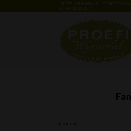
PROEF! WIJNWINKEL. GENIETEN VA
GOED GLAS WIJN
Fam
PREVIOUS