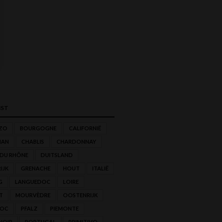
ST
ZO
BOURGOGNE
CALIFORNIË
NAN
CHABLIS
CHARDONNAY
 DU RHÔNE
DUITSLAND
IJK
GRENACHE
HOUT
ITALIË
G
LANGUEDOC
LOIRE
T
MOURVÈDRE
OOSTENRIJK
'OC
PFALZ
PIEMONTE
NOIR
PORTUGAL
PRIMITIVO