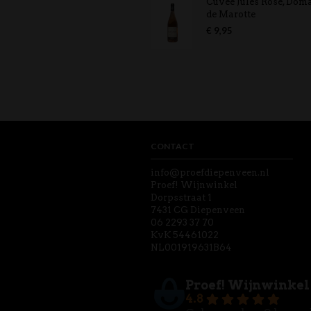
Cuvee Jules Rosé, Dom
de Marotte
€
9,95
CONTACT
info@proefdiepenveen.nl
Proef! Wijnwinkel
Dorpsstraat 1
7431 CG Diepenveen
06 2293 37 70
KvK 54461022
NL001919631B64
Proef! Wijnwinkel
4.8