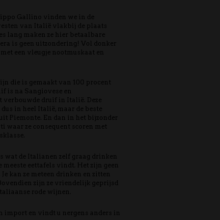
ippo Gallino vinden we in de
esten van Italië vlakbij de plaats
es lang maken ze hier betaalbare
era is geen uitzondering! Vol donker
g met een vleugje nootmuskaat en
ijn die is gemaakt van 100 procent
if is na Sangiovese en
verbouwde druif in Italië. Deze
us in heel Italië, maar de beste
t Piemonte. En dan in het bijzonder
ti waar ze consequent scoren met
sklasse.
s wat de Italianen zelf graag drinken
e meeste eettafels vindt. Het zijn geen
Je kan ze meteen drinken en zitten
 Bovendien zijn ze vriendelijk geprijsd
taliaanse rode wijnen.
en import en vindt u nergens anders in