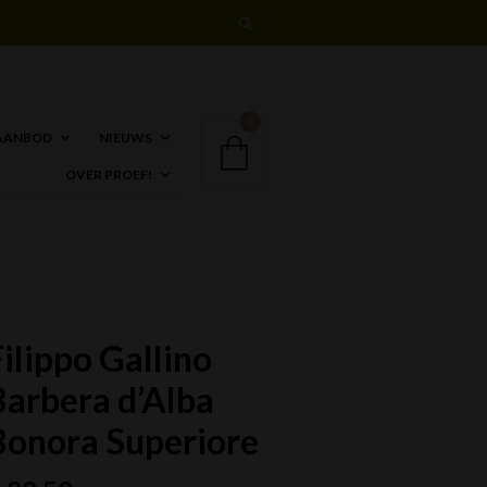
0
AANBOD
NIEUWS
OVER PROEF!
ilippo Gallino
Barbera d’Alba
Bonora Superiore