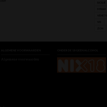
aine
SICILIË
SYRAH
VENET
VIS
ZON
ALGEMENE VOORWAARDEN
ONDER DE 18 GEEN ALCOHOL
Algemene voorwaarden