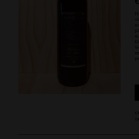
He
vi
no
pl
ma
En
Vo
ee
pe
C
T