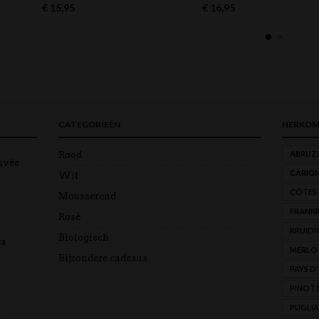
€
15,95
€
16,95
CATEGORIEËN
HERKOM
ABRUZ
Rood
uvée
CARIG
Wit
CÔTES
Mousserend
FRANKR
Rosé
KRUIDI
Biologisch
ra
MERLO
Bijzondere cadeaus
PAYS D
PINOT 
PUGLIA