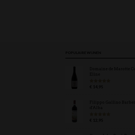
POPULAIRE WIJNEN
Domaine de Marotte C
Eline
€
14,95
Gewaardeerd
5.00
uit 5
Filippo Gallino Barbe
d'Alba
€
12,95
Gewaardeerd
5.00
uit 5