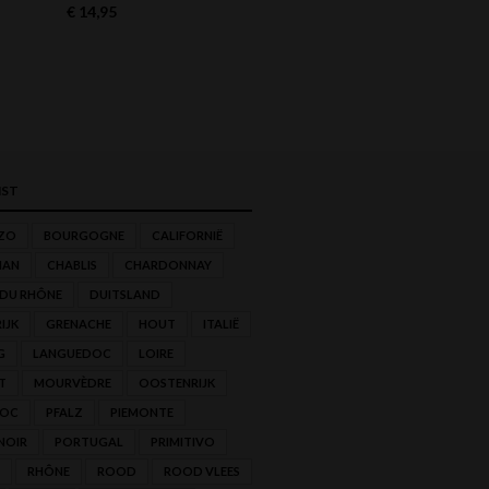
€
14,95
€
11,95
ST
ZO
BOURGOGNE
CALIFORNIË
NAN
CHABLIS
CHARDONNAY
 DU RHÔNE
DUITSLAND
IJK
GRENACHE
HOUT
ITALIË
G
LANGUEDOC
LOIRE
T
MOURVÈDRE
OOSTENRIJK
'OC
PFALZ
PIEMONTE
NOIR
PORTUGAL
PRIMITIVO
RHÔNE
ROOD
ROOD VLEES