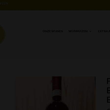
N EEN
ONZE WIJNEN
WIJNHUIZEN
EXTRA 
F