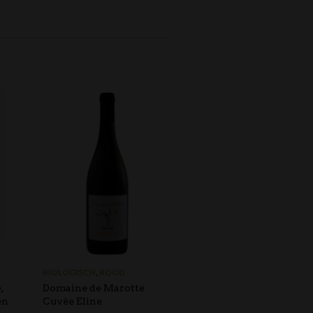
UITVERKOCHT
BIOLOGISCH
,
ROOD
BIOLOGISCH
,
ROOD
,
Domaine de Marotte
Domaine de Marotte
en
Cuvée Eline
Vieilles Vignes