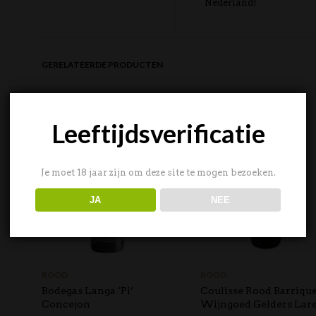
Nederland!
GERELATEERDE PRODUCTEN
UITVERKOCHT
Leeftijdsverificatie
Je moet 18 jaar zijn om deze site te mogen bezoeken.
JA
NEE
ROOD
ROOD
Bodegas Langa ‘Pi’
Coulisse Rood Barrique
Concejon
Wijngoed Gelders Lar