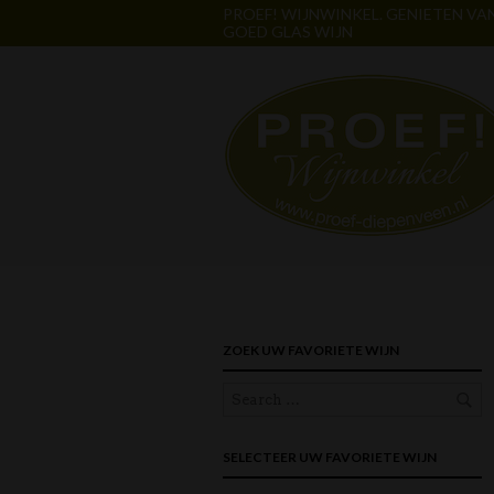
PROEF! WIJNWINKEL. GENIETEN VA
GOED GLAS WIJN
ZOEK UW FAVORIETE WIJN
SELECTEER UW FAVORIETE WIJN