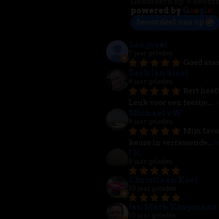
Gebaseerd op 9 beoor
powered by
G
o
o
g
l
e
beoordeel ons op
Langroet
7 jaar geleden
Goed asso
Derk Jan Stoel
8 jaar geleden
Bert heef
Leuk voor een feestje.
... 
l
Michael vW
8 jaar geleden
Mijn favo
keuze in verrassende
... 
l
J K.
8 jaar geleden
Christiaan Koot
10 jaar geleden
Jan Mark Koopmans
10 jaar geleden