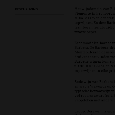
Het wijndomein van Fil
BESCHRIJVING
Piemonte, in het noordw
Alba. Al zeven generati
topwijnen. En deze Barb
frambozen fruit, kruidi
zwarte peper.
Zeer mooie Italiaanse w
Barbera. De Barbera-dru
Montepulciano de meest 
druivensoort vinden we d
Barbera-wijnen komen ui
uit de DOC’s Alba en As
superwijnen in elke prij
Rode wijn van Barbera i
en wat je ’s avonds op d
typische bewaarwijnen. 
vol rood en zwart fruit.
vergeleken met andere I
Let op: Deze wijn is eig