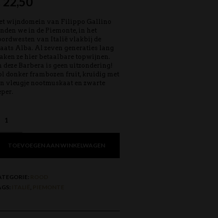
€
22,50
t wijndomein van Filippo Gallino
nden we in de Piemonte, in het
ordwesten van Italië vlakbij de
aats Alba. Al zeven generaties lang
ken ze hier betaalbare topwijnen.
 deze Barbera is geen uitzondering!
l donker frambozen fruit, kruidig met
n vleugje nootmuskaat en zwarte
per.
TOEVOEGEN AAN WINKELWAGEN
ATEGORIE:
ROOD
AGS:
ITALIË
,
PIEMONTE