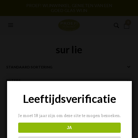
PROEF! WIJNWINKEL. GENIETEN VAN EEN
GOED GLAS WIJN
0
sur lie
FILTERS
Leeftijdsverificatie
Je moet 18 jaar zijn om deze site te mogen bezoeken.
JA