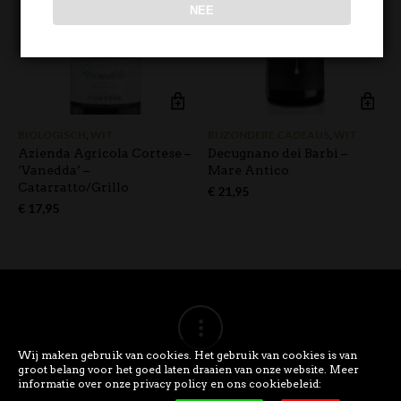
NEE
BIOLOGISCH
,
WIT
BIJZONDERE CADEAUS
,
WIT
Azienda Agricola Cortese –
Decugnano dei Barbi –
‘Vanedda’ –
Mare Antico
Catarratto/Grillo
€
21,95
€
17,95
Wij maken gebruik van cookies. Het gebruik van cookies is van
groot belang voor het goed laten draaien van onze website. Meer
informatie over onze privacy policy en ons cookiebeleid: