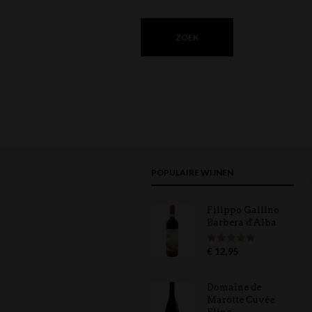
POPULAIRE WIJNEN
Filippo Gallino
Barbera d'Alba
€
12,95
Gewaardeerd
5.00
uit 5
Domaine de
Marotte Cuvée