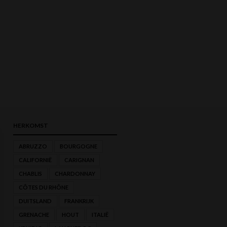
HERKOMST
ABRUZZO
BOURGOGNE
CALIFORNIË
CARIGNAN
MIN.
MAX.
CHABLIS
CHARDONNAY
PRIJS
PRIJS
CÔTES DU RHÔNE
DUITSLAND
FRANKRIJK
GRENACHE
HOUT
ITALIË