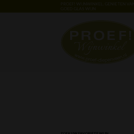
PROEF! WIJNWINKEL. GENIETEN VA
GOED GLAS WIJN
ZOEK UW FAVORIETE WIJN