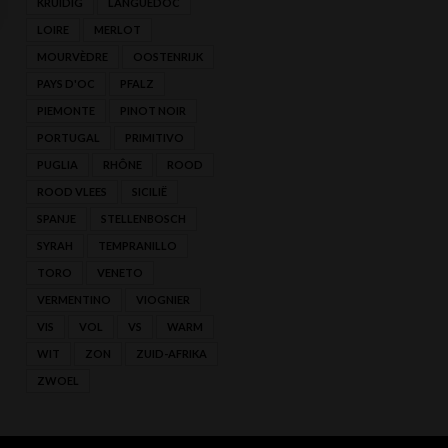
KRUIDIG
LANGUEDOC
LOIRE
MERLOT
MOURVÈDRE
OOSTENRIJK
PAYS D'OC
PFALZ
PIEMONTE
PINOT NOIR
PORTUGAL
PRIMITIVO
PUGLIA
RHÔNE
ROOD
ROOD VLEES
SICILIË
SPANJE
STELLENBOSCH
SYRAH
TEMPRANILLO
TORO
VENETO
VERMENTINO
VIOGNIER
VIS
VOL
VS
WARM
WIT
ZON
ZUID-AFRIKA
ZWOEL