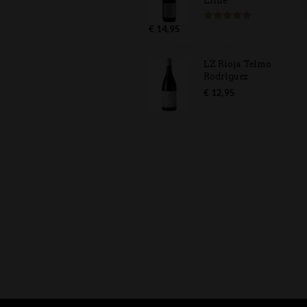
Eline
€
14,95
Gewaardeerd
5.00
uit 5
LZ Rioja Telmo
Rodriguez
€
12,95