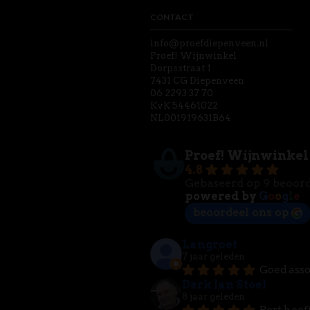
CONTACT
info@proefdiepenveen.nl
Proef! Wijnwinkel
Dorpsstraat 1
7431 CG Diepenveen
06 2293 37 70
KvK 54461022
NL001919631B64
Proef! Wijnwinkel
4.8
Gebaseerd op 9 beoor
powered by
G
o
o
g
l
e
beoordeel ons op
Langroet
7 jaar geleden
Goed asso
Derk Jan Stoel
8 jaar geleden