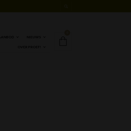
0
AANBOD
NIEUWS
OVER PROEF!