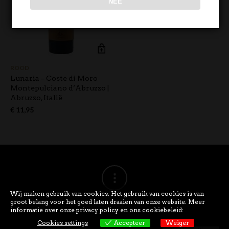
NEE
ROOD
Lunaria – Coste di Moro
Montepulciano d’Abruzzo |
Abruzzo, Italië
€
11,95
Wij maken gebruik van cookies. Het gebruik van cookies is van
groot belang voor het goed laten draaien van onze website. Meer
informatie over onze privacy policy en ons cookiebeleid:
Cookies settings
Accepteer
Weiger