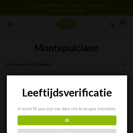
PROEF! WIJNWINKEL. GENIETEN VAN EEN
GOED GLAS WIJN
0
Montepulciano
FILTERS
Leeftijdsverificatie
Je moet 18 jaar zijn om deze site te mogen bezoeken.
JA