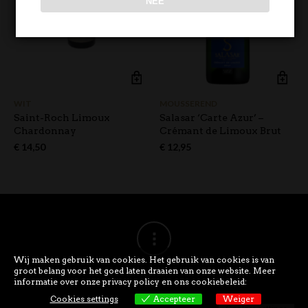
NEE
WIT
MOUSSEREND
Saint-Roch Limoux
Salasar ‘Carte Azur’ –
Chardonnay
Crémant de Limoux Brut
€
14,50
€
12,95
Wij maken gebruik van cookies. Het gebruik van cookies is van
groot belang voor het goed laten draaien van onze website. Meer
informatie over onze privacy policy en ons cookiebeleid:
Cookies settings
Accepteer
Weiger