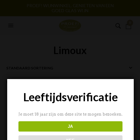
PROEF! WIJNWINKEL. GENIETEN VAN EEN
GOED GLAS WIJN
0
Limoux
FILTERS
Leeftijdsverificatie
Je moet 18 jaar zijn om deze site te mogen bezoeken.
JA