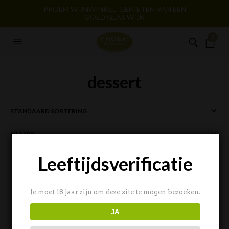
PROEF! WIJNWINKEL. GENIETEN VAN EEN
GOED GLAS WIJN
0
dessert
FILTERS
Leeftijdsverificatie
Je moet 18 jaar zijn om deze site te mogen bezoeken.
JA