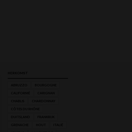
HERKOMST
ABRUZZO
BOURGOGNE
CALIFORNIË
CARIGNAN
MIN.
MAX.
CHABLIS
CHARDONNAY
PRIJS
PRIJS
CÔTES DU RHÔNE
DUITSLAND
FRANKRIJK
GRENACHE
HOUT
ITALIË