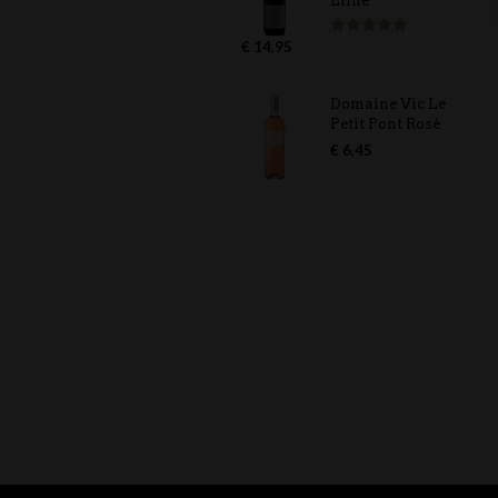
Eline
€
14,95
Gewaardeerd
5.00
uit 5
Domaine Vic Le
Petit Pont Rosé
€
6,45