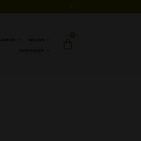
0
AANBOD
NIEUWS
OVER PROEF!