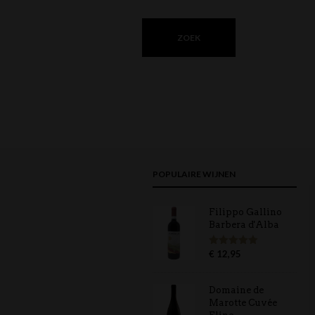
POPULAIRE WIJNEN
Filippo Gallino
Barbera d'Alba
€
12,95
Gewaardeerd
5.00
uit 5
Domaine de
Marotte Cuvée