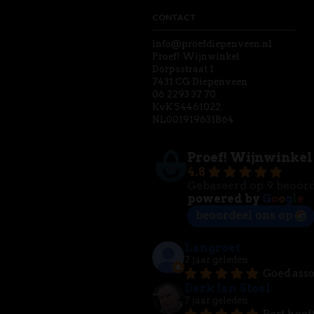
CONTACT
info@proefdiepenveen.nl
Proef! Wijnwinkel
Dorpsstraat 1
7431 CG Diepenveen
06 2293 37 70
KvK 54461022
NL001919631B64
Proef! Wijnwinkel
4.8
Gebaseerd op 9 beoor
powered by
G
o
o
g
l
e
beoordeel ons op
Langroet
7 jaar geleden
Goed asso
Derk Jan Stoel
7 jaar geleden