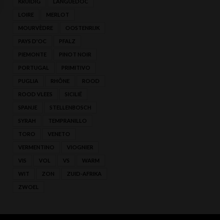
KRUIDIG
LANGUEDOC
LOIRE
MERLOT
MOURVÈDRE
OOSTENRIJK
PAYS D'OC
PFALZ
PIEMONTE
PINOT NOIR
PORTUGAL
PRIMITIVO
PUGLIA
RHÔNE
ROOD
ROOD VLEES
SICILIË
SPANJE
STELLENBOSCH
SYRAH
TEMPRANILLO
TORO
VENETO
VERMENTINO
VIOGNIER
VIS
VOL
VS
WARM
WIT
ZON
ZUID-AFRIKA
ZWOEL