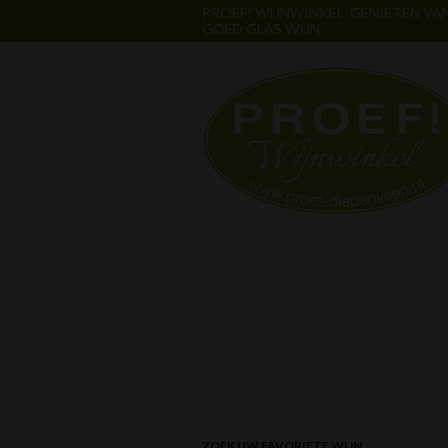
PROEF! WIJNWINKEL. GENIETEN VA
GOED GLAS WIJN
ZOEK UW FAVORIETE WIJN