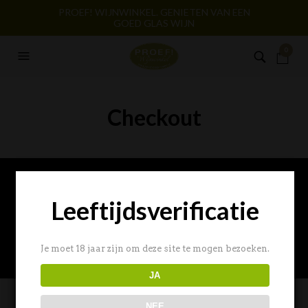
PROEF! WIJNWINKEL. GENIETEN VAN EEN
GOED GLAS WIJN
0
Checkout
Leeftijdsverificatie
Je moet 18 jaar zijn om deze site te mogen bezoeken.
JA
NEE