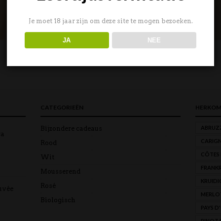
Je moet 18 jaar zijn om deze site te mogen bezoeken.
JA
NEE
CATEGORIEËN
HERKOM
ABRUZ
Bijzondere cadeaus
ra
CARIG
Rood
CÔTES
Wit
FRANKR
Mousserend
KRUIDI
Rosé
uvée
MERLO
Biologisch
PAYS D
PINOT 