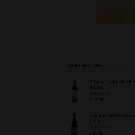
POPULAIRE WIJNEN
Filippo Gallino Barbe
d'Alba
€
12,95
Gewaardeerd
5.00
uit 5
Domaine de Marotte C
Eline
€
14,95
Gewaardeerd