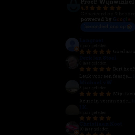
Proef! Wijnwinkel
4.8
Gebaseerd op 9 beoor
powered by
G
o
o
g
l
e
beoordeel ons op
Langroet
7 jaar geleden
Goed asso
Derk Jan Stoel
8 jaar geleden
Bert heef
Leuk voor een feestje.
... 
l
Michael vW
8 jaar geleden
Mijn favo
keuze in verrassende
... 
l
J K.
8 jaar geleden
Christiaan Koot
10 jaar geleden