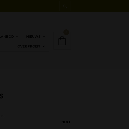
0
AANBOD
NIEUWS
OVER PROEF!
s
LS
NEXT