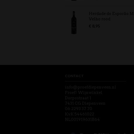
5.00
uit 5
Herdade do Esporão M
Velho rood
€
8,95
CONTACT
info@proefdiepenveen.nl
Proef! Wijnwinkel
Dorpsstraat 1
7431 CG Diepenveen
06 2293 37 70
KvK 54461022
NL001919631B64