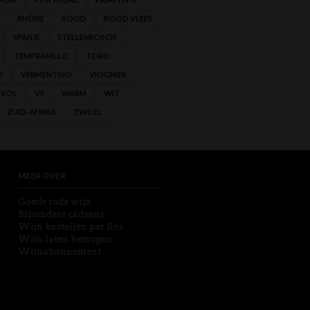
RHÔNE
ROOD
ROOD VLEES
SPANJE
STELLENBOSCH
TEMPRANILLO
TORO
O
VERMENTINO
VIOGNIER
VOL
VS
WARM
WIT
ZUID-AFRIKA
ZWOEL
MEER OVER
Goede rode wijn
Bijzondere cadeaus
Wijn bestellen per fles
Wijn laten bezorgen
Wijnabonnement