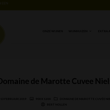
N EEN
ONZE WIJNEN
WIJNHUIZEN
EXTRA 
Domaine de Marotte Cuvee Niel
13 FEBRUARI 2019
900 X 1200
DOMAINE DE MAROTTE CUVÉE NIE
BERT NOLLEN