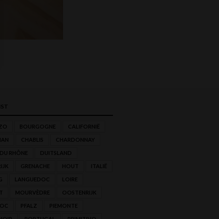
ST
ZO
BOURGOGNE
CALIFORNIË
NAN
CHABLIS
CHARDONNAY
 DU RHÔNE
DUITSLAND
IJK
GRENACHE
HOUT
ITALIË
G
LANGUEDOC
LOIRE
T
MOURVÈDRE
OOSTENRIJK
'OC
PFALZ
PIEMONTE
NOIR
PORTUGAL
PRIMITIVO