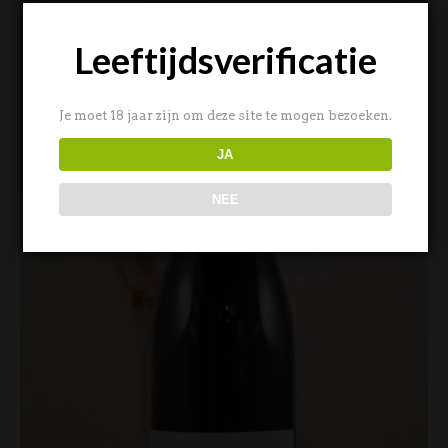
Leeftijdsverificatie
Je moet 18 jaar zijn om deze site te mogen bezoeken.
JA
NEE