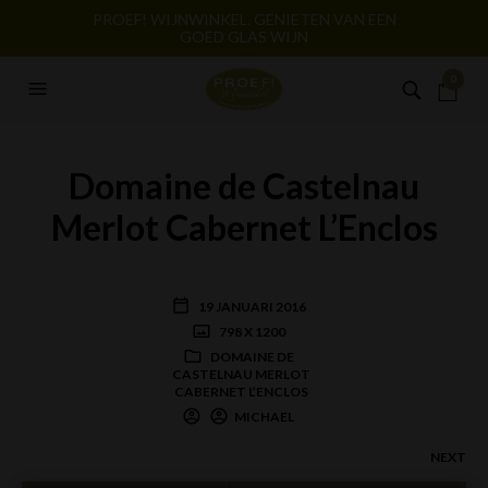
PROEF! WIJNWINKEL. GENIETEN VAN EEN
GOED GLAS WIJN
0
Domaine de Castelnau
Merlot Cabernet L’Enclos
19 JANUARI 2016
798 X 1200
DOMAINE DE
CASTELNAU MERLOT
CABERNET L’ENCLOS
MICHAEL
NEXT